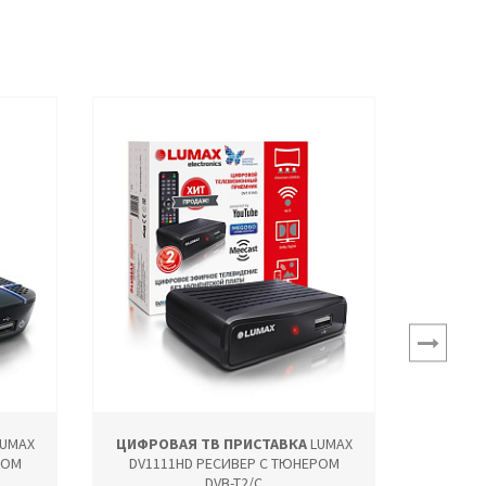
UMAX
ЦИФРОВАЯ ТВ ПРИСТАВКА
LUMAX
ЦИФРО
РОМ
DV1111HD РЕСИВЕР С ТЮНЕРОМ
DV11
DVB-T2/C