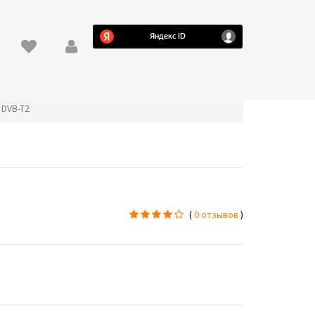
 DVB-T2
(
0 отзывов
)