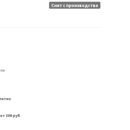
Снят c производства
еле
латно
м
от 300 руб
.