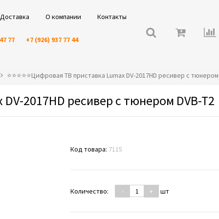
Доставка
О компании
Контакты
 47 77
+7 (926) 937 77 44
⭐️⭐️⭐️⭐️⭐️Цифровая ТВ приставка Lumax DV-2017HD ресивер с тюнером
 DV-2017HD ресивер с тюнером DVB-T2
Код товара:
7115
Количество:
-
+
шт