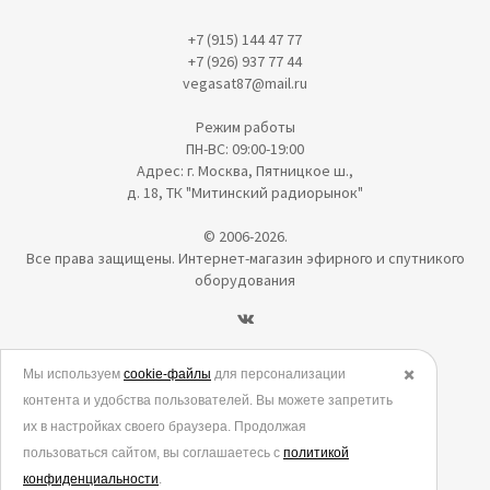
+7 (915) 144 47 77
+7 (926) 937 77 44
vegasat87@mail.ru
Режим работы
ПН-ВС: 09:00-19:00
Адрес: г. Москва, Пятницкое ш.,
д. 18, ТК "Митинский радиорынок"
© 2006-2026.
Все права защищены. Интернет-магазин эфирного и спутникого
оборудования
Политика в отношении обработки персональных данных
Мы используем
cookie-файлы
для персонализации
✖️
контента и удобства пользователей. Вы можете запретить
Согласие на обработку персональных данных
их в настройках своего браузера. Продолжая
Согласие на обработку данных метрическими программами
пользоваться сайтом, вы соглашаетесь с
политикой
Политика использования cookies
конфиденциальности
.