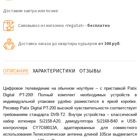
Доставим завтра или позже
Самовывоз из магазина «VegaSat» -
бесплатно
Доставка заказа до квартиры курьером
от 300 руб
.
ОПИСАНИЕ
ХАРАКТЕРИСТИКИ
ОТЗЫВЫ
Цифровое телевидение на обычном ноутбуке – с приставкой Patix
Digital PT-200! Полный комплект необходимых устройств в
индивидуальной упаковке удобно разместился в яркой коробке.
Ресивер Patix Digital PT-200 высокой чувствительности соответствует
требованиям стандарта DVB-T2. Внутри устройства – классический
набор изтюнера Si2158-A20, демодулятора Si2168-B40 и USB-
контроллера CY7C68013A, адаптированных для совместного
использования.Телескопическая антенна длиной 105см выдвигается