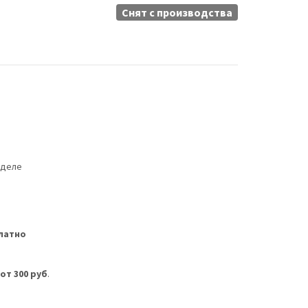
Снят c производства
еделе
латно
м
от 300 руб
.