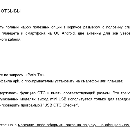
ОТЗЫВЫ
тить полный набор полезных опций в корпусе размером с половину с
 планшета и смартфона на ОС Android, две антенны для зон уверен
ого кабеля.
е по запросу «Patix TV»;
 файла apk. с проигрывателем установить на смартфон или планшет.
ддерживать функцию OTG и иметь соответствующий разъем. Это требо
указанных моделях выход mini USB используется только для зарядки
о проверить программой "USB
OTG Checker".
ственно в
магазине, либо оформить заказ на покупку на официальном