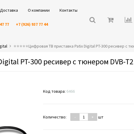
Доставка
О компании
Контакты
 47 77
+7 (926) 937 77 44
gital
⭐️⭐️⭐️⭐️⭐️Цифровая ТВ приставка Patix Digital PT-300 ресивер с т
igital PT-300 ресивер с тюнером DVB-T2
Код товара:
6466
Количество:
-
+
шт