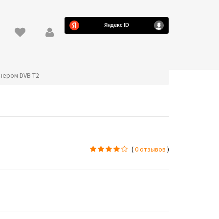
юнером DVB-T2
(
0 отзывов
)