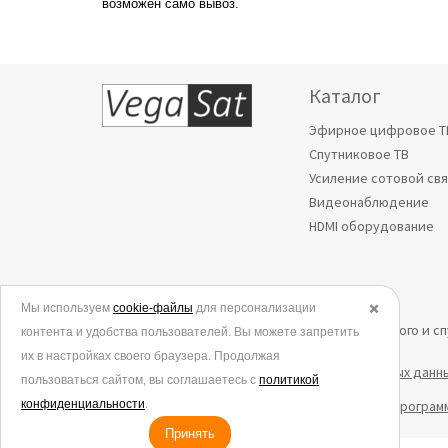
возможен само вывоз.
Каталог
Эфирное цифровое Т
Спутниковое ТВ
Усиление сотовой св
Видеонаблюдение
HDMI оборудование
Мы используем
© 2006-2026.
cookie-файлы
для персонализации
✖️
Все права защищены. Интернет-магазин эфирного и с
контента и удобства пользователей. Вы можете запретить
их в настройках своего браузера. Продолжая
Политика в отношении обработки персональных данн
пользоваться сайтом, вы соглашаетесь с
политикой
конфиденциальности
Согласие на обработку данных метрическими програм
.
Принять