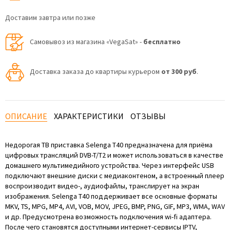
Доставим завтра или позже
Самовывоз из магазина «VegaSat» -
бесплатно
Доставка заказа до квартиры курьером
от 300 руб
.
ОПИСАНИЕ
ХАРАКТЕРИСТИКИ
ОТЗЫВЫ
Недорогая ТВ приставка Selenga T40 предназначена для приёма
цифровых трансляций DVB-T/T2 и может использоваться в качестве
домашнего мультимедийного устройства. Через интерфейс USB
подключают внешние диски с медиаконтеном, а встроенный плеер
воспроизводит видео-, аудиофайлы, транслирует на экран
изображения. Selenga T40 поддерживает все основные форматы
MKV, TS, MPG, MP4, AVI, VOB, MOV, JPEG, BMP, PNG, GIF, MP3, WMA, WAV
и др. Предусмотрена возможность подключения wi-fi адаптера.
После чего становятся доступными интернет-сервисы IPTV,