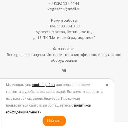
+7 (926) 937 77 44
vegasat87@mail.ru
Режим работы
ПН-ВС: 09:00-19:00
Адрес: г. Москва, Пятницкое ш.,
д. 18, ТК "Митинский радиорынок"
© 2006-2026.
Все права защищены. Интернет-магазин эфирного и спутникого
оборудования
Политика в отношении обработки персональных данных
Мы используем
cookie-файлы
для персонализации
✖️
контента и удобства пользователей. Вы можете запретить
Согласие на обработку персональных данных
их в настройках своего браузера. Продолжая
Согласие на обработку данных метрическими программами
пользоваться сайтом, вы соглашаетесь с
политикой
Политика использования cookies
конфиденциальности
.
Принять