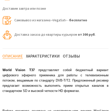
Доставим завтра или позже
Самовывоз из магазина «VegaSat» -
бесплатно
Доставка заказа до квартиры курьером
от 300 руб
.
ОПИСАНИЕ
ХАРАКТЕРИСТИКИ
ОТЗЫВЫ
World Vision T37
представляет собой бюджетный вариант
цифрового эфирного приемника для работы с телевизионным
потоком, вещаемым по стандарту DVB-T/T2. Предложенный ресивер
предлагает возможность выполнять прием открытых каналов в
стандартном SD и высокой четкости HD форматах.
Работа ресивера основана на чувствительном тюнере MaxLinear