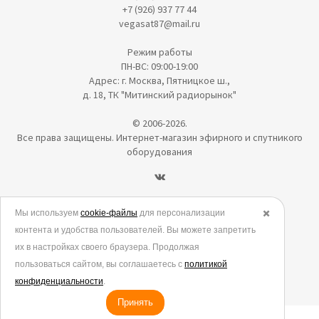
+7 (926) 937 77 44
vegasat87@mail.ru
Режим работы
ПН-ВС: 09:00-19:00
Адрес: г. Москва, Пятницкое ш.,
д. 18, ТК "Митинский радиорынок"
© 2006-2026.
Все права защищены. Интернет-магазин эфирного и спутникого
оборудования
Политика в отношении обработки персональных данных
Мы используем
cookie-файлы
для персонализации
✖️
контента и удобства пользователей. Вы можете запретить
Согласие на обработку персональных данных
их в настройках своего браузера. Продолжая
Согласие на обработку данных метрическими программами
пользоваться сайтом, вы соглашаетесь с
политикой
Политика использования cookies
конфиденциальности
.
Принять