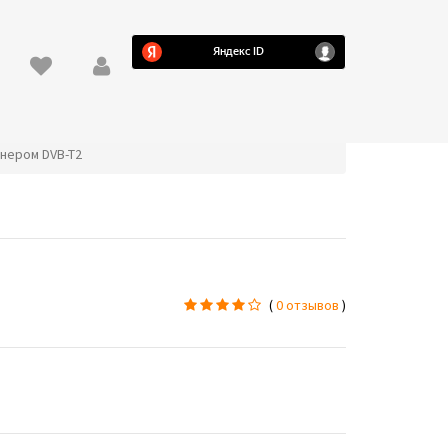
юнером DVB-T2
(
0 отзывов
)