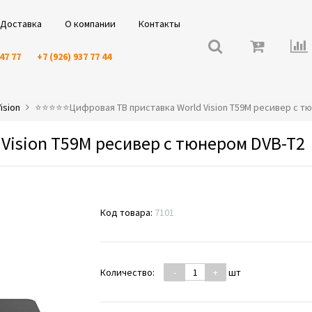
Доставка
О компании
Контакты
 47 77
+7 (926) 937 77 44
ision
⭐️⭐️⭐️⭐️⭐️Цифровая ТВ приставка World Vision T59M ресивер с т
Vision T59M ресивер с тюнером DVB-T2
Код товара:
7101
Количество:
-
+
шт