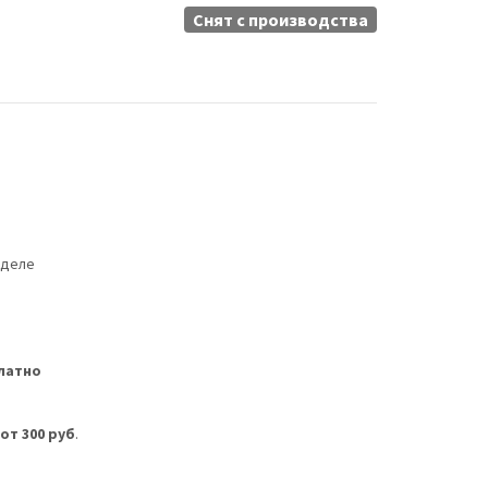
Снят c производства
еделе
латно
м
от 300 руб
.