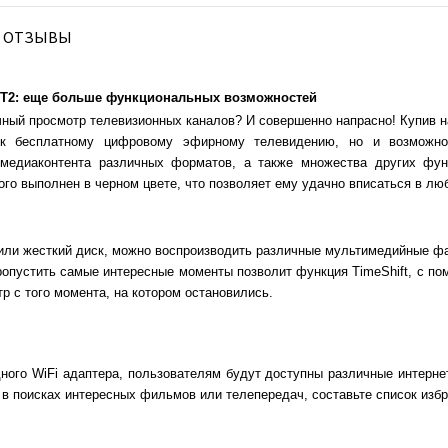
ОТЗЫВЫ
B-T2: еще больше функциональных возможностей
чный просмотр телевизионных каналов? И совершенно напрасно! Купив 
 к бесплатному цифровому эфирному телевидению, но и возможнос
 медиаконтента различных форматов, а также множества других фун
ого выполнен в черном цвете, что позволяет ему удачно вписаться в лю
ли жесткий диск, можно воспроизводить различные мультимедийные фа
ропустить самые интересные моменты позволит функция TimeShift, с по
р с того момента, на котором остановились.
ого WiFi адаптера, пользователям будут доступны различные интернет
в поисках интересных фильмов или телепередач, составьте список избр