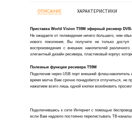
ОПИСАНИЕ
ХАРАКТЕРИСТИКИ
Приставка World Vision Т59М эфирный ресивер DV
Не ожидаете от телевидения ничего большего, чем обы
нового поколения, Вы получите не только доступ
воспроизведения с внешних накопителей различного
элегантный дизайн ресивера, пластиковый корпус котор
Полезные функции ресивера T59М
Подключив через USB порт внешний флеш-накопитель и
время матча Вам срочно понадобится отлучиться, не п
нажатием всего лишь одной кнопки возобновить просмот
Подключившись к сети Интернет с помощью беспроводн
если Вам надоело постоянно перелистывать ТВ-каналы 