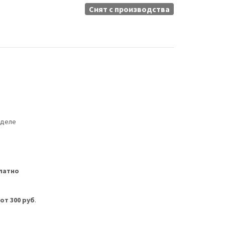
Снят c производства
еделе
латно
м
от 300 руб
.