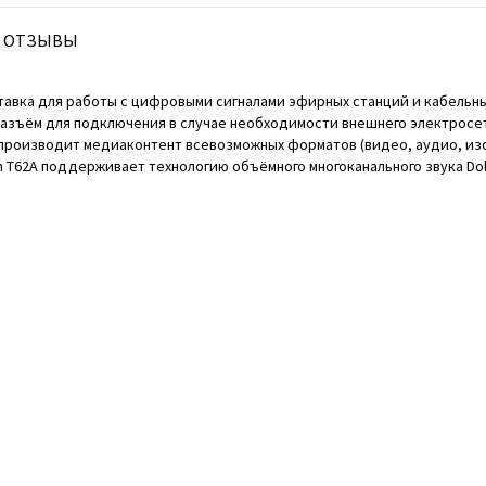
ОТЗЫВЫ
ставка для работы с цифровыми сигналами эфирных станций и кабельны
разъём для подключения в случае необходимости внешнего электрос
спроизводит медиаконтент всевозможных форматов (видео, аудио, изо
n T62A поддерживает технологию объёмного многоканального звука Dolby