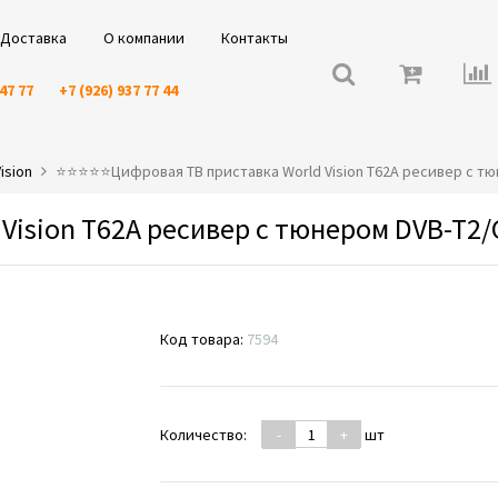
Доставка
О компании
Контакты
 47 77
+7 (926) 937 77 44
ision
⭐️⭐️⭐️⭐️⭐️Цифровая ТВ приставка World Vision T62A ресивер с т
Vision T62A ресивер с тюнером DVB-T2/
Код товара:
7594
Количество:
-
+
шт