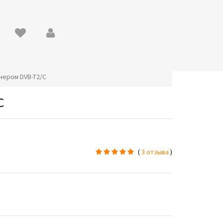
юнером DVB-T2/C
C
(
3 отзыва
)