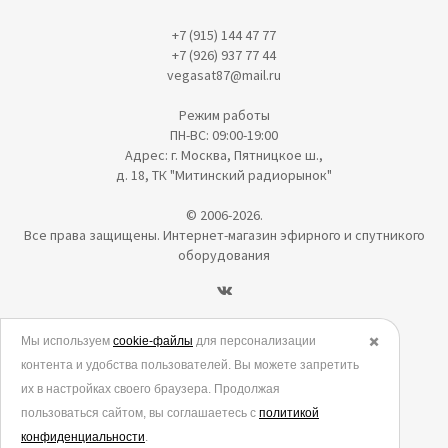
+7 (915) 144 47 77
+7 (926) 937 77 44
vegasat87@mail.ru
Режим работы
ПН-ВС: 09:00-19:00
Адрес: г. Москва, Пятницкое ш.,
д. 18, ТК "Митинский радиорынок"
© 2006-2026.
Все права защищены. Интернет-магазин эфирного и спутникого
оборудования
Политика в отношении обработки персональных данных
Мы используем
cookie-файлы
для персонализации
✖️
контента и удобства пользователей. Вы можете запретить
Согласие на обработку персональных данных
их в настройках своего браузера. Продолжая
Согласие на обработку данных метрическими программами
пользоваться сайтом, вы соглашаетесь с
политикой
Политика использования cookies
конфиденциальности
.