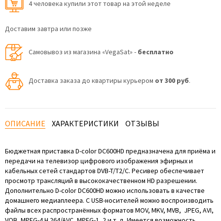
4 человекa купили этот товар на этой неделе
Доставим завтра или позже
Самовывоз из магазина «VegaSat» -
бесплатно
Доставка заказа до квартиры курьером
от 300 руб
.
ОПИСАНИЕ
ХАРАКТЕРИСТИКИ
ОТЗЫВЫ
Бюджетная приставка D-color DC600HD предназначена для приёма и
передачи на телевизор цифрового изображения эфирных и
кабельных сетей стандартов DVB-T/T2/C. Ресивер обеспечивает
просмотр трансляций в высококачественном HD разрешении.
Дополнительно D-color DC600HD можно использовать в качестве
домашнего медиаплеера. С USB-носителей можно воспроизводить
файлы всех распространённых форматов MOV, MKV, MVB, JPEG, AVI,
VOB, MPEG-4 H.264/AVC, MPEG-1, 2 и т. д. Имеется возможность