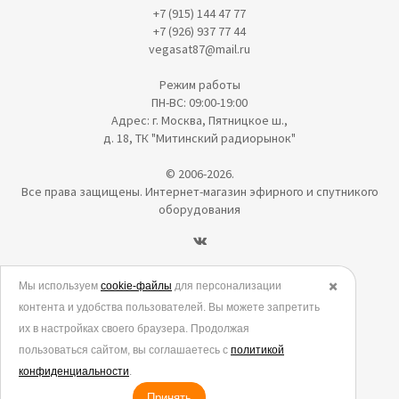
+7 (915) 144 47 77
+7 (926) 937 77 44
vegasat87@mail.ru
Режим работы
ПН-ВС: 09:00-19:00
Адрес: г. Москва, Пятницкое ш.,
д. 18, ТК "Митинский радиорынок"
© 2006-2026.
Все права защищены. Интернет-магазин эфирного и спутникого
оборудования
Политика в отношении обработки персональных данных
Мы используем
cookie-файлы
для персонализации
✖️
контента и удобства пользователей. Вы можете запретить
Согласие на обработку персональных данных
их в настройках своего браузера. Продолжая
Согласие на обработку данных метрическими программами
пользоваться сайтом, вы соглашаетесь с
политикой
Политика использования cookies
конфиденциальности
.
Принять