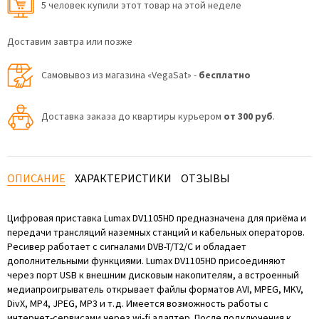
5 человек купили этот товар на этой неделе
Доставим завтра или позже
Самовывоз из магазина «VegaSat» -
бесплатно
Доставка заказа до квартиры курьером
от 300 руб
.
ОПИСАНИЕ
ХАРАКТЕРИСТИКИ
ОТЗЫВЫ
Цифровая приставка Lumax DV1105HD предназначена для приёма и
передачи трансляций наземных станций и кабельных операторов.
Ресивер работает с сигналами DVB-T/T2/C и обладает
дополнительными функциями. Lumax DV1105HD присоединяют
через порт USB к внешним дисковым накопителям, а встроенный
медиапроигрыватель открывает файлы форматов AVI, MPEG, MKV,
DivX, MP4, JPEG, MP3 и т.д. Имеется возможность работы с
интернет-сервисами через wi-fi адаптер. После подключения к