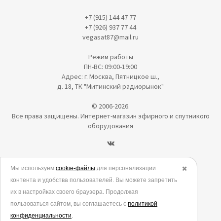
+7 (915) 144 47 77
+7 (926) 937 77 44
vegasat87@mail.ru
Режим работы
ПН-ВС: 09:00-19:00
Адрес: г. Москва, Пятницкое ш.,
д. 18, ТК "Митинский радиорынок"
© 2006-2026.
Все права защищены. Интернет-магазин эфирного и спутникого
оборудования
Политика в отношении обработки персональных данных
Мы используем
cookie-файлы
для персонализации
✖️
контента и удобства пользователей. Вы можете запретить
Согласие на обработку персональных данных
их в настройках своего браузера. Продолжая
Согласие на обработку данных метрическими программами
пользоваться сайтом, вы соглашаетесь с
политикой
Политика использования cookies
конфиденциальности
.