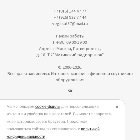
+7 (915) 144 47 77
+7 (926) 937 77 44
vegasat87@mail.ru
Режим работы
ПН-ВС: 09:00-19:00
Адрес: г. Москва, Пятницкое ш.,
д. 18, ТК "Митинский радиорынок"
© 2006-2026.
Все права защищены. Интернет-магазин эфирного и спутникого
оборудования
Политика в отношении обработки персональных данных
Мы используем
cookie-файлы
для персонализации
✖️
контента и удобства пользователей. Вы можете запретить
Согласие на обработку персональных данных
их в настройках своего браузера. Продолжая
Согласие на обработку данных метрическими программами
пользоваться сайтом, вы соглашаетесь с
политикой
Политика использования cookies
конфиденциальности
.