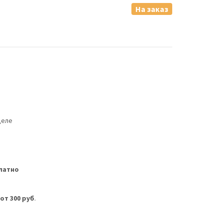
На заказ
деле
латно
м
от 300 руб
.