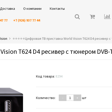
Доставка
О компании
Контакты
 47 77
+7 (926) 937 77 44
ision
⭐️⭐️⭐️⭐️⭐️Цифровая ТВ приставка World Vision T624 D4 ресивер 
Vision T624 D4 ресивер с тюнером DVB-
Код товара:
8294
Количество:
-
+
шт