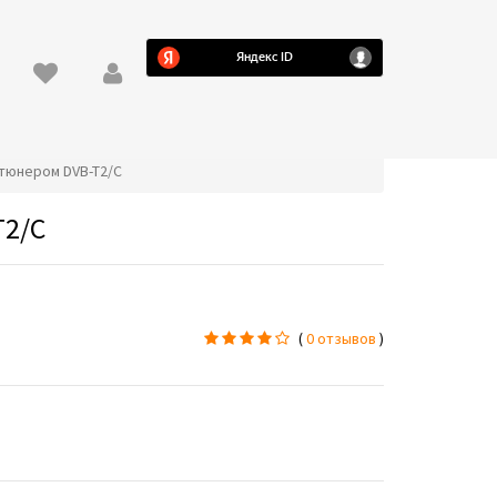
с тюнером DVB-T2/C
T2/C
(
0 отзывов
)