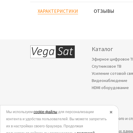
ХАРАКТЕРИСТИКИ
ОТЗЫВЫ
Каталог
Эфирное цифровое Т
Спутниковое ТВ
Усиление сотовой св
Видеонаблюдение
HDMI оборудование
Мы используем
© 2006-2026.
cookie-файлы
для персонализации
✖️
Все права защищены. Интернет-магазин эфирного и с
контента и удобства пользователей. Вы можете запретить
их в настройках своего браузера. Продолжая
Политика в отношении обработки персональных данн