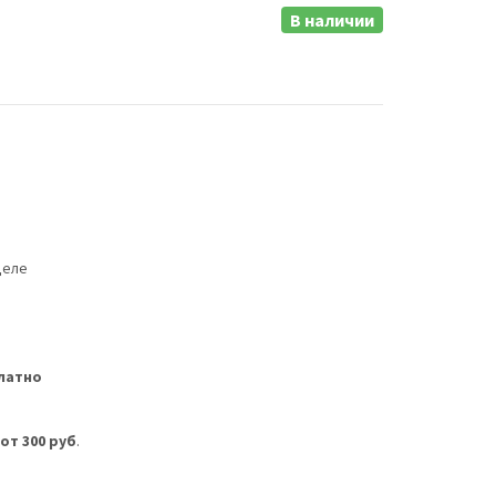
В наличии
деле
латно
м
от 300 руб
.