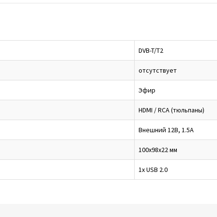
DVB-T/T2
отсутствует
Эфир
HDMI / RCA (тюльпаны)
Внешний 12В, 1.5А
100х98х22 мм
1x USB 2.0