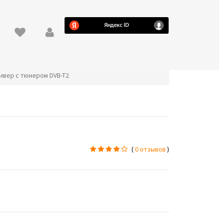
сивер с тюнером DVB-T2
(
0 отзывов
)