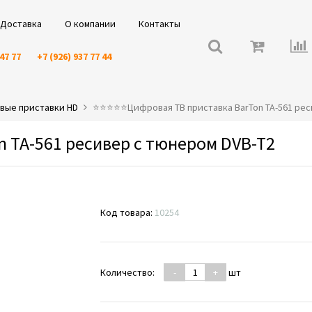
Доставка
О компании
Контакты
 47 77
+7 (926) 937 77 44
вые приставки HD
⭐️⭐️⭐️⭐️⭐️Цифровая ТВ приставка BarTon TA-561 ре
 TA-561 ресивер с тюнером DVB-T2
Код товара:
10254
Количество:
-
+
шт