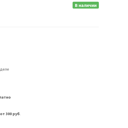
В наличии
еделе
латно
м
от 300 руб
.