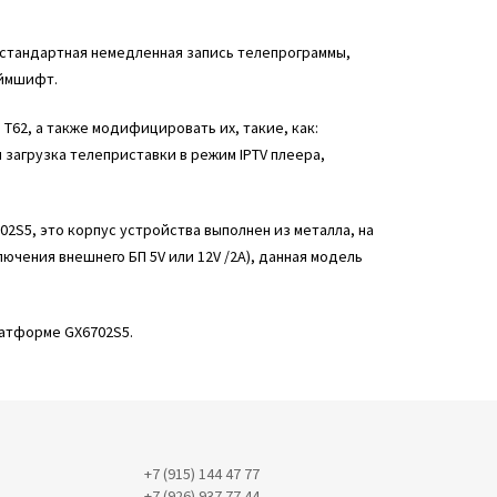
 стандартная немедленная запись телепрограммы,
аймшифт.
62, а также модифицировать их, такие, как:
загрузка телеприставки в режим IPTV плеера,
02S5, это корпус устройства выполнен из металла, на
ючения внешнего БП 5V или 12V /2A), данная модель
латформе GX6702S5.
+7 (915) 144 47 77
+7 (926) 937 77 44