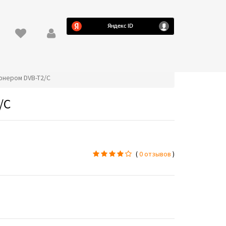
тюнером DVB-T2/C
/C
(
0 отзывов
)