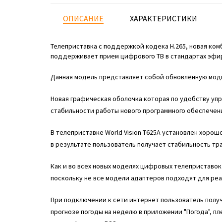
ОПИСАНИЕ
ХАРАКТЕРИСТИКИ
Телеприставка с поддержкой кодека H.265, новая ком
поддерживает прием цифрового ТВ в стандартах эфирн
Данная модель представляет собой обновлённую моди
Новая графическая оболочка которая по удобству уп
стабильности работы нового программного обеспечен
В телеприставке World Vision T625A установлен хоро
в результате пользователь получает стабильность тр
Как и во всех новых моделях цифровых телеприставок
поскольку не все модели адаптеров подходят для реа
При подключении к сети интернет пользователь полу
прогнозе погоды на неделю в приложении "Погода", п