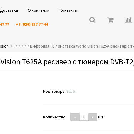
Доставка
О компании
Контакты
 47 77
+7 (926) 937 77 44
ision
⭐️⭐️⭐️⭐️⭐️Цифровая ТВ приставка World Vision T625A ресивер с 
Vision T625A ресивер с тюнером DVB-T2
Код товара:
9256
Количество:
-
+
шт