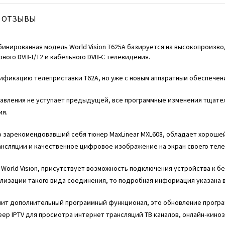
ОТЗЫВЫ
бинированная модель World Vision T625A базируется на высокопроизв
ого DVB-T/T2 и кабельного DVB-C телевидения.
фикацию телеприставки T62A, но уже с новым аппаратным обеспечен
равления не уступает предыдущей, все программные изменения тщате
ия.
шо зарекомендовавший себя тюнер MaxLinear MXL608, обладает хорошей 
ансляции и качественное цифровое изображение на экран своего теле
 World Vision, присутствует возможность подключения устройства к б
лизации такого вида соединения, то подробная информация указана в
чит дополнительный программный функционал, это обновление програ
леер IPTV для просмотра интернет трансляций ТВ каналов, онлайн-кино