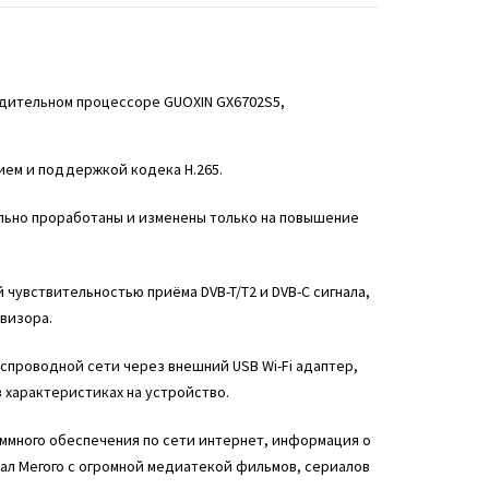
одительном процессоре GUOXIN GX6702S5,
ием и поддержкой кодека H.265.
льно проработаны и изменены только на повышение
чувствительностью приёма DVB-T/T2 и DVB-C сигнала,
визора.
еспроводной сети через внешний USB Wi-Fi адаптер,
 характеристиках на устройство.
ммного обеспечения по сети интернет, информация о
зал Мегого с огромной медиатекой фильмов, сериалов