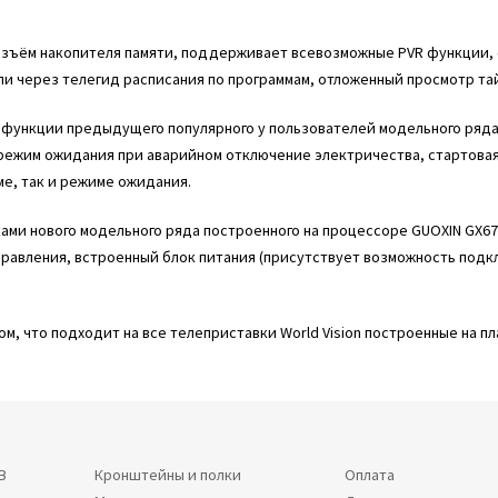
 разъём накопителя памяти, поддерживает всевозможные PVR функции,
или через телегид расписания по программам, отложенный просмотр т
функции предыдущего популярного у пользователей модельного ряда Т
 режим ожидания при аварийном отключение электричества, стартовая 
ме, так и режиме ожидания.
ками нового модельного ряда построенного на процессоре GUOXIN GX67
правления, встроенный блок питания (присутствует возможность подкл
, что подходит на все телеприставки World Vision построенные на п
В
Кронштейны и полки
Оплата