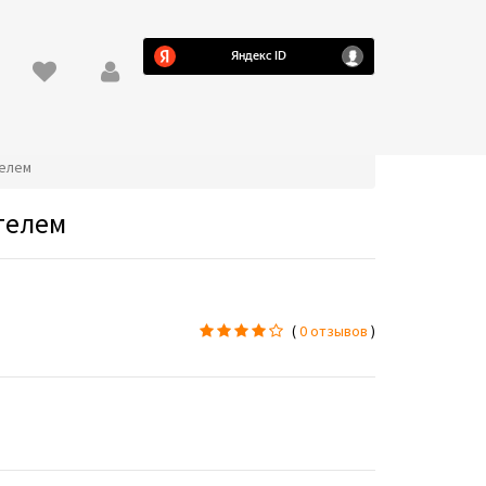
телем
телем
(
0 отзывов
)