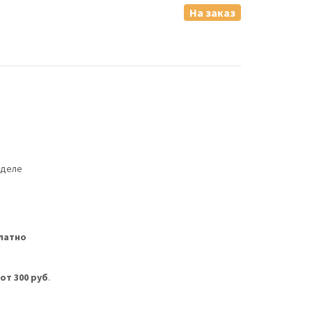
На заказ
еделе
латно
м
от 300 руб
.