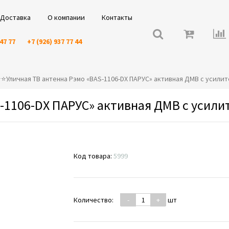
Доставка
О компании
Контакты
 47 77
+7 (926) 937 77 44
️⭐️⭐️Уличная ТВ антенна Рэмо «BAS-1106-DX ПАРУС» активная ДМВ с усили
S-1106-DX ПАРУС» активная ДМВ с усили
Код товара:
5999
Количество:
-
+
шт