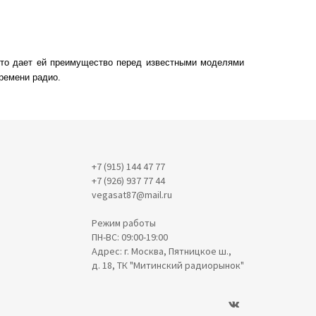
 Это дает ей преимущество перед известными моделями
ремени радио.
+7 (915) 144 47 77
+7 (926) 937 77 44
vegasat87@mail.ru
Режим работы
ПН-ВС: 09:00-19:00
Адрес: г. Москва, Пятницкое ш.,
д. 18, ТК "Митинский радиорынок"