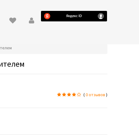
ителем
лителем
(
0 отзывов
)