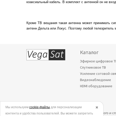
коаксиальный кабель. В комплект с антенной он не вход
Кроме ТВ вещания такая антенна может принимать сиг
антенн Дельта или Локус. Поэтому любой телезритель 
Каталог
Эфирное цифровое Т
Спутниковое ТВ
Усиление сотовой св
Видеонаблюдение
HDMI оборудование
Мы используем
© 2006-2026.
cookie-файлы
для персонализации
✖️
Все права защищены. Интернет-магазин эфирного и с
контента и удобства пользователей. Вы можете запретить