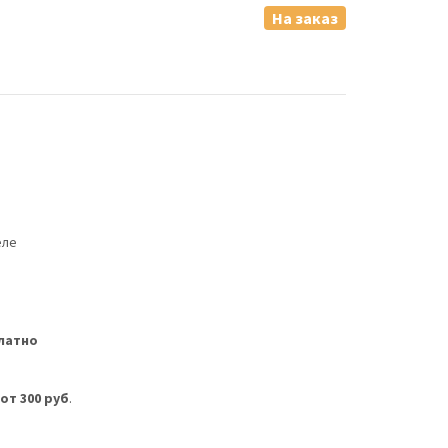
На заказ
еле
латно
м
от 300 руб
.