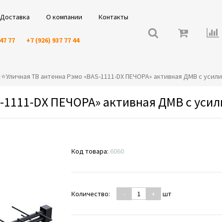
Доставка
О компании
Контакты
 47 77
+7 (926) 937 77 44
️⭐️⭐️Уличная ТВ антенна Рэмо «BAS-1111-DX ПЕЧОРА» активная ДМВ с усил
S-1111-DX ПЕЧОРА» активная ДМВ с уси
Код товара:
6060
Количество:
-
+
шт