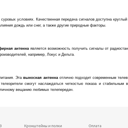
суровых условиях. Качественная передача сигналов доступна круглый 
влияния дождь или снег, а также другие природные факторы.
фирная антенна
является возможность получить сигналы от радиостанц
производителей, например, Локус и Дельта.
питания. Эта
выносная антенна
отлично подходит современным теле
 телезрители смогут наслаждаться четкостью показа и стабильным в
 отличному вещанию любимых телепередач.
В
Кронштейны и полки
Оплата