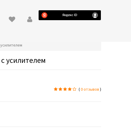
с усилителем
 с усилителем
(
0 отзывов
)