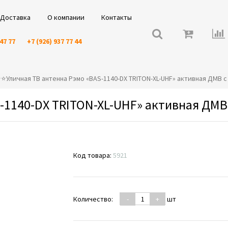
Доставка
О компании
Контакты
 47 77
+7 (926) 937 77 44
️⭐️⭐️Уличная ТВ антенна Рэмо «BAS-1140-DX TRITON-XL-UHF» активная ДМВ 
-1140-DX TRITON-XL-UHF» активная ДМВ
Код товара:
5921
Количество:
-
+
шт