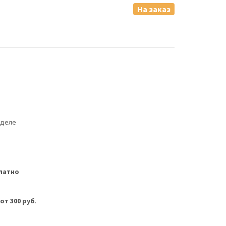
На заказ
еделе
латно
м
от 300 руб
.