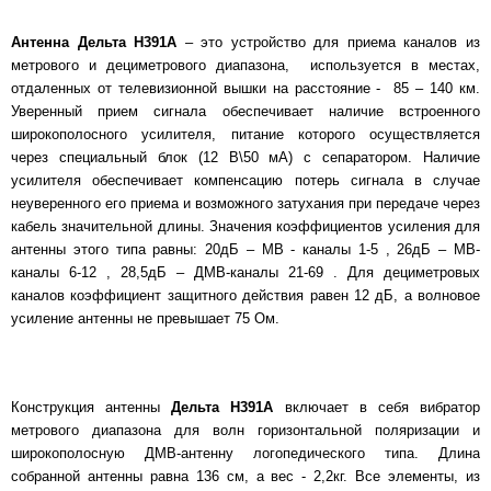
Антенна Дельта Н391А
– это устройство для приема каналов из
метрового и дециметрового диапазона, используется в местах,
отдаленных от телевизионной вышки на расстояние - 85 – 140 км.
Уверенный прием сигнала обеспечивает наличие встроенного
широкополосного усилителя, питание которого осуществляется
через специальный блок (12 В\50 мА) с сепаратором. Наличие
усилителя обеспечивает компенсацию потерь сигнала в случае
неуверенного его приема и возможного затухания при передаче через
кабель значительной длины. Значения коэффициентов усиления для
антенны этого типа равны: 20дБ – МВ - каналы 1-5 , 26дБ – МВ-
каналы 6-12 , 28,5дБ – ДМВ-каналы 21-69 . Для дециметровых
каналов коэффициент защитного действия равен 12 дБ, а волновое
усиление антенны не превышает 75 Ом.
Конструкция антенны
Дельта Н391А
включает в себя вибратор
метрового диапазона для волн горизонтальной поляризации и
широкополосную ДМВ-антенну логопедического типа. Длина
собранной антенны равна 136 см, а вес - 2,2кг. Все элементы, из