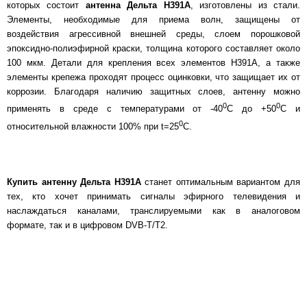
которых состоит
антенна
Дельта Н391А
, изготовлены из стали.
Элементы, необходимые для приема волн, защищены от
воздействия агрессивной внешней среды, слоем порошковой
эпоксидно-полиэфирной краски, толщина которого составляет около
100 мкм. Детали для крепления всех элементов Н391А, а также
элементы крепежа проходят процесс оцинковки, что защищает их от
коррозии. Благодаря наличию защитных слоев, антенну можно
0
0
применять в среде с температурами от -40
С до +50
С и
0
относительной влажности 100% при t=25
C.
Купить антенну Дельта Н391А
станет оптимальным вариантом для
тех, кто хочет принимать сигналы эфирного телевидения и
наслаждаться каналами, транслируемыми как в аналоговом
формате, так и в цифровом DVB-T/T2.