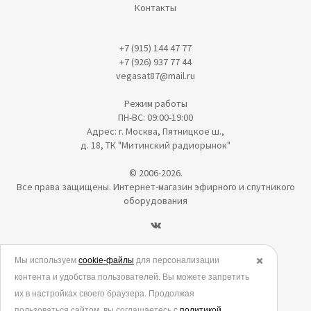
Контакты
+7 (915) 144 47 77
+7 (926) 937 77 44
vegasat87@mail.ru
Режим работы
ПН-ВС: 09:00-19:00
Адрес: г. Москва, Пятницкое ш.,
д. 18, ТК "Митинский радиорынок"
© 2006-2026.
Все права защищены. Интернет-магазин эфирного и спутникого
оборудования
Политика в отношении обработки персональных данных
Мы используем
cookie-файлы
для персонализации
✖️
контента и удобства пользователей. Вы можете запретить
Согласие на обработку персональных данных
их в настройках своего браузера. Продолжая
Согласие на обработку данных метрическими программами
пользоваться сайтом, вы соглашаетесь с
политикой