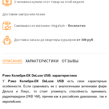
2 человекa купили этот товар на этой неделе
Доставим завтра или позже
Самовывоз из магазина «VegaSat» -
бесплатно
Доставка заказа до квартиры курьером
от 300 руб
.
ОПИСАНИЕ
ХАРАКТЕРИСТИКИ
ОТЗЫВЫ
Рэмо Колибри-DX DeLuxe USB: характеристики
У
Рэмо Колибри-DX DeLuxe
USB
есть свои характерные
особенности. Если сравнивать ее с аналогичными антеннами фирм
Дельта и Локус, то стоит упомянуть способность принимать
радиопередачи (УКВ ЧМ), причем как в российских диапазонах, так и
европейских.