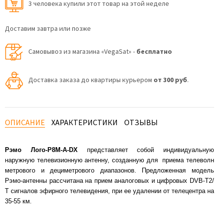
3 человекa купили этот товар на этой неделе
Доставим завтра или позже
Самовывоз из магазина «VegaSat» -
бесплатно
Доставка заказа до квартиры курьером
от 300 руб
.
ОПИСАНИЕ
ХАРАКТЕРИСТИКИ
ОТЗЫВЫ
Рэмо Лого-Р8М-A-DX
представляет собой индивидуальную
наружную телевизионную антенну, созданную для приема телеволн
метрового и дециметрового диапазонов. Предложенная модель
Рэмо-антенны рассчитана на прием аналоговых и цифровых DVB-T2/
Т сигналов эфирного телевидения, при ее удалении от телецентра на
35-55 км.