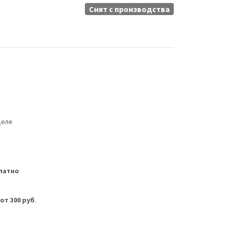
Снят c производства
деле
латно
м
от 300 руб
.