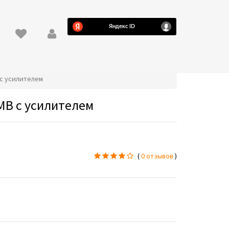
 с усилителем
МВ с усилителем
(
0 отзывов
)