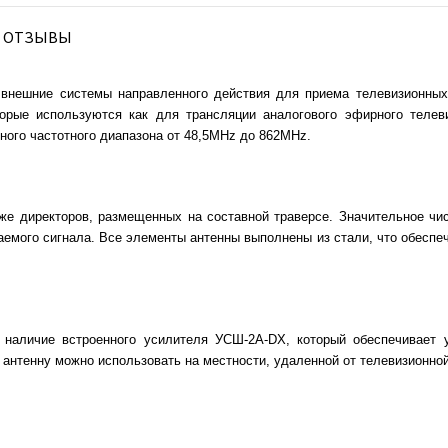
ОТЗЫВЫ
внешние системы направленного действия для приема телевизионных
торые используются как для трансляции аналогового эфирного телев
ного частотного диапазона от 48,5МHz до 862МHz.
кже директоров, размещенных на составной траверсе. Значительное чи
емого сигнала. Все элементы антенны выполнены из стали, что обеспеч
наличие встроенного усилителя УСШ-2А-DX, который обеспечивает 
антенну можно использовать на местности, удаленной от телевизионной