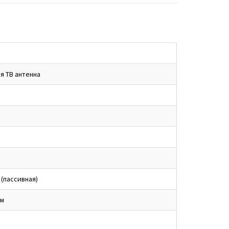
я ТВ антенна
 (пассивная)
мм