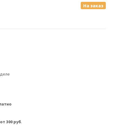
На заказ
еделе
латно
м
от 300 руб
.