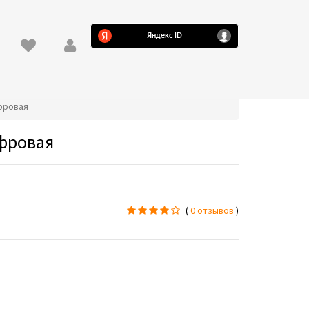
ифровая
ифровая
(
0 отзывов
)