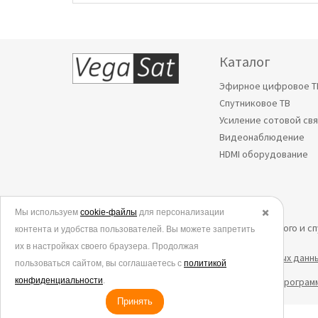
Каталог
Эфирное цифровое Т
Спутниковое ТВ
Усиление сотовой св
Видеонаблюдение
HDMI оборудование
Мы используем
© 2006-2026.
cookie-файлы
для персонализации
✖️
Все права защищены. Интернет-магазин эфирного и с
контента и удобства пользователей. Вы можете запретить
их в настройках своего браузера. Продолжая
Политика в отношении обработки персональных данн
пользоваться сайтом, вы соглашаетесь с
политикой
конфиденциальности
Согласие на обработку данных метрическими програм
.
Принять