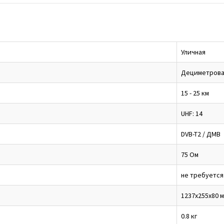
Уличная
Дециметрова
15 - 25 км
UHF: 14
DVB-T2 / ДМВ
75 Ом
не требуется
1237х255х80 
0.8 кг