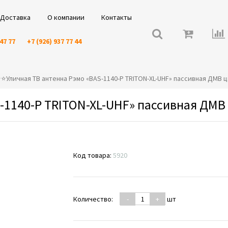
Доставка
О компании
Контакты
 47 77
+7 (926) 937 77 44
️⭐️⭐️Уличная ТВ антенна Рэмо «BAS-1140-P TRITON-XL-UHF» пассивная ДМВ
S-1140-P TRITON-XL-UHF» пассивная ДМ
Код товара:
5920
Количество:
-
+
шт