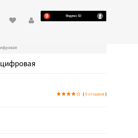
 цифровая
В цифровая
(
0 отзывов
)