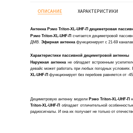
ОПИСАНИЕ
ХАРАКТЕРИСТИКИ
Антенна Рэмо Triton-XL-UHF-П дециметровая пассив
Рэмо Triton-XL-UHF-П
считается дециметровой пассивно
ДМВ.
Эфирная антенна
функционирует с 21-69 канала
Характеристики пассивной дециметровой антенны
Наружная антенна
не обладает встроенным усилителе
девайс может работать при любых погодных условиях. 
XL-UHF-П
функционирует без перебоев равняется от -45
Дециметровую антенну модели
Рэмо Triton-XL-UHF-П
н
Triton-XL-UHF-П
обладает отличительной особенностью
радиосигналы. И она их получает не только от отечест