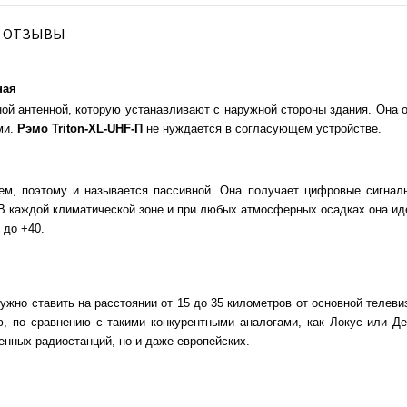
ОТЗЫВЫ
ная
й антенной, которую устанавливают с наружной стороны здания. Она от
ми.
Рэмо Triton-XL-UHF-П
не нуждается в согласующем устройстве.
м, поэтому и называется пассивной. Она получает цифровые сигнал
В каждой климатической зоне и при любых атмосферных осадках она иде
 до +40.
ужно ставить на расстоянии от 15 до 35 километров от основной телеви
, по сравнению с такими конкурентными аналогами, как Локус или Д
венных радиостанций, но и даже европейских.