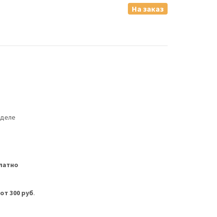
На заказ
еделе
латно
м
от 300 руб
.