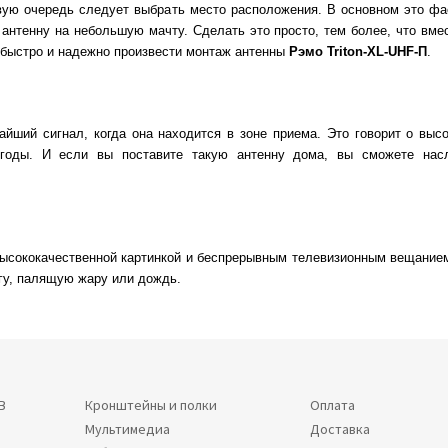
рвую очередь следует выбрать место расположения. В основном это ф
 антенну на небольшую мачту. Сделать это просто, тем более, что вм
быстро и надежно произвести монтаж антенны
Рэмо Triton-XL-UHF-П
.
йший сигнал, когда она находится в зоне приема. Это говорит о высо
е годы. И если вы поставите такую антенну дома, вы сможете на
ысококачественной картинкой и беспрерывным телевизионным вещанием
югу, палящую жару или дождь.
В
Кронштейны и полки
Оплата
Мультимедиа
Доставка