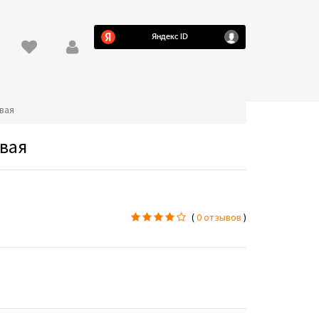
овая
овая
(
0 отзывов
)