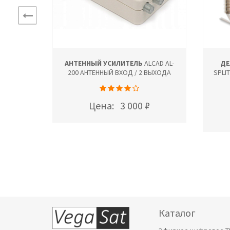
 75 ОМ
АНТЕННЫЙ УСИЛИТЕЛЬ
ALCAD AL-
ДЕ
Р)
200 АНТЕННЫЙ ВХОД / 2 ВЫХОДА
SPLI
ННЫЙ
Цена:
3 000 ₽
Каталог