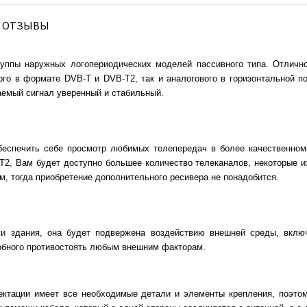
ОТЗЫВЫ
руппы наружных логопериодических моделей пассивного типа. Отлично
вого в формате DVB-T и DVB-T2, так и аналогового в горизонтальной 
аемый сигнал уверенный и стабильный.
беспечить себе просмотр любимых телепередач в более качественно
2, Вам будет доступно большее количество телеканалов, некоторые из
 тогда приобретение дополнительного ресивера не понадобится.
жи здания, она будет подвержена воздействию внешней среды, включ
собного противостоять любым внешним факторам.
ектации имеет все необходимые детали и элементы крепления, поэто