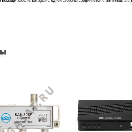
помощи кабеля, который с одной стороны соединяется с антенной, а с др
ры