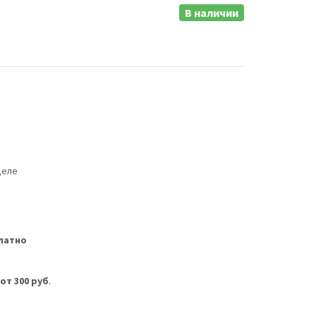
В наличии
деле
латно
м
от 300 руб
.