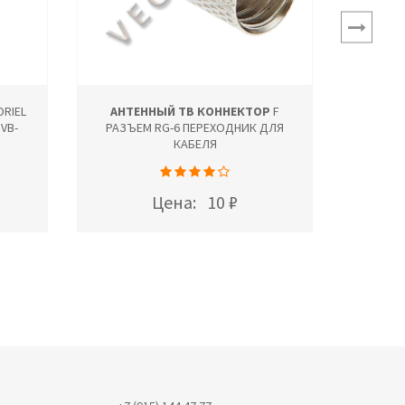
RIEL
АНТЕННЫЙ ТВ КОННЕКТОР
F
АНТЕ
VB-
РАЗЪЕМ RG-6 ПЕРЕХОДНИК ДЛЯ
КАБЕЛЯ
ТЕ
Цена:
10 ₽