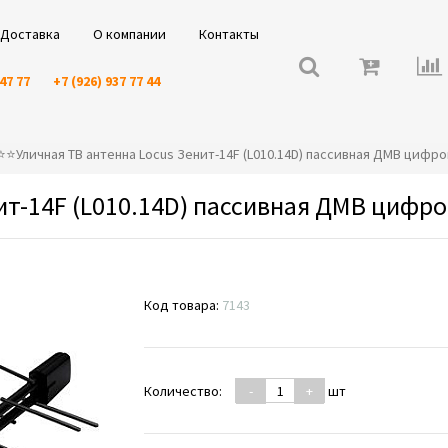
Доставка
О компании
Контакты
 47 77
+7 (926) 937 77 44
️⭐️⭐️Уличная ТВ антенна Locus Зенит-14F (L010.14D) пассивная ДМВ цифр
ит-14F (L010.14D) пассивная ДМВ цифр
Код товара:
7143
Количество:
-
+
шт