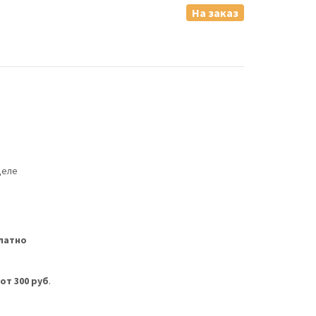
На заказ
деле
латно
м
от 300 руб
.