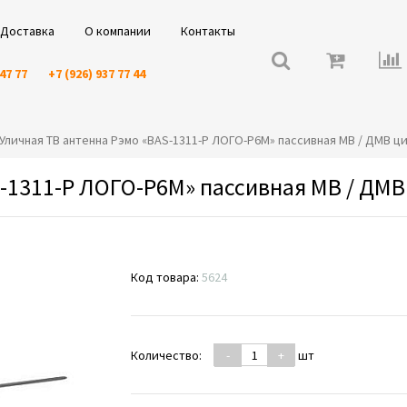
Доставка
О компании
Контакты
 47 77
+7 (926) 937 77 44
️⭐️Уличная ТВ антенна Рэмо «BAS-1311-P ЛОГО-Р6М» пассивная МВ / ДМВ 
S-1311-P ЛОГО-Р6М» пассивная МВ / ДМ
Код товара:
5624
Количество:
-
+
шт