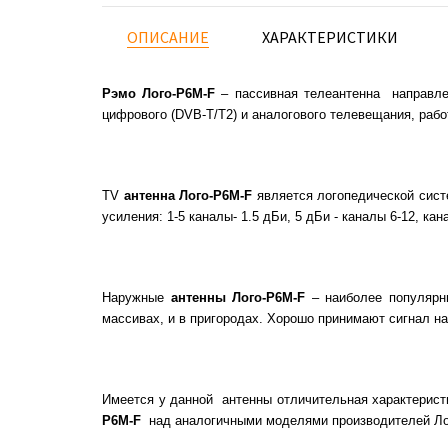
ОПИСАНИЕ
ХАРАКТЕРИСТИКИ
Рэмо Лого-Р6М-F
– пассивная телеантенна направле
цифрового (DVB-T/T2) и аналогового телевещания, работ
TV
антенна Лого-Р6М-F
является логопедической сист
усиления: 1-5 каналы- 1.5 дБи, 5 дБи - каналы 6-12, ка
Наружные
антенны Лого-Р6М-F
– наиболее популярны
массивах, и в пригородах. Хорошо принимают сигнал на
Имеется у данной антенны отличительная характерист
Р6М-F
над аналогичными моделями производителей Ло