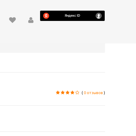
(
0 отзывов
)