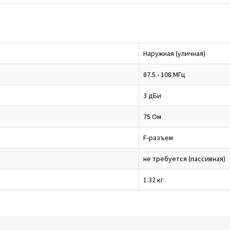
Наружная (уличная)
87.5 - 108 МГц
3 дБи
75 Ом
F-разъем
не требуется (пассивная)
1.32 кг