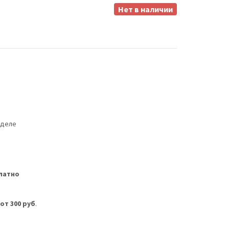
Нет в наличии
еделе
латно
м
от 300 руб
.