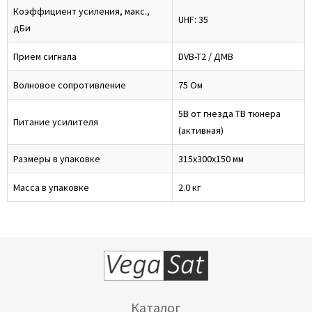
Коэффициент усиления, макс.,
UHF: 35
дБи
Прием сигнала
DVB-T2 / ДМВ
Волновое сопротивление
75 Ом
5В от гнезда ТВ тюнера
Питание усилителя
(активная)
Размеры в упаковке
315x300x150 мм
Масса в упаковке
2.0 кг
Каталог