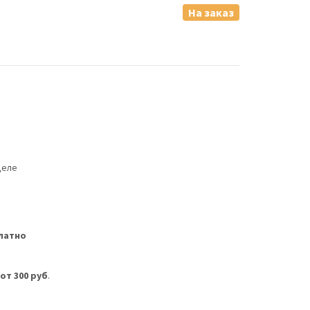
На заказ
деле
латно
м
от 300 руб
.