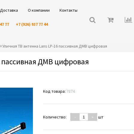
Доставка
О компании
Контакты
 47 77
+7 (926) 937 77 44
⭐️⭐️Уличная ТВ антенна Lans LP-16 пассивная ДМВ цифровая
16 пассивная ДМВ цифровая
Код товара:
7874
Количество:
-
+
шт