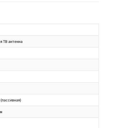
я ТВ антенна
 (пассивная)
мм