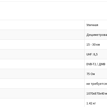
Уличная
Дециметрова
15 - 30 км
UHF: 8,5
DVB-T2 / ДМВ
75 Ом
не требуется
1070х870х40 
1.42 кг