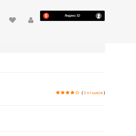
(
0 отзывов
)