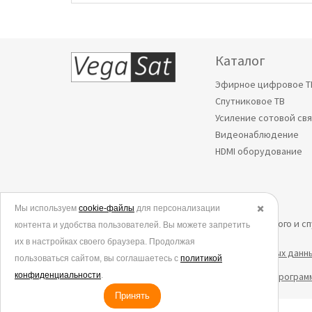
Каталог
Эфирное цифровое Т
Спутниковое ТВ
Усиление сотовой св
Видеонаблюдение
HDMI оборудование
Мы используем
© 2006-2026.
cookie-файлы
для персонализации
✖️
Все права защищены. Интернет-магазин эфирного и с
контента и удобства пользователей. Вы можете запретить
их в настройках своего браузера. Продолжая
Политика в отношении обработки персональных данн
пользоваться сайтом, вы соглашаетесь с
политикой
конфиденциальности
Согласие на обработку данных метрическими програм
.
Принять