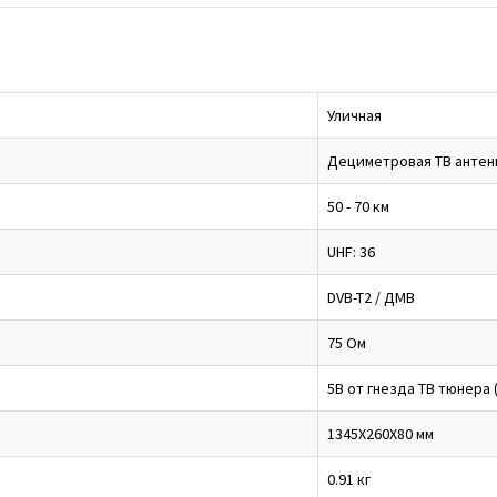
Уличная
Дециметровая ТВ антен
50 - 70 км
UHF: 36
DVB-T2 / ДМВ
75 Ом
5В от гнезда ТВ тюнера 
1345Х260Х80 мм
0.91 кг