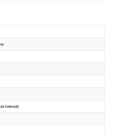
на
(активная)