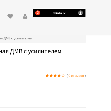
ная ДМВ с усилителем
ная ДМВ с усилителем
(
0 отзывов
)