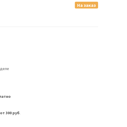
На заказ
еделе
латно
м
от 300 руб
.