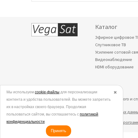
Каталог
Эфирное цифровое Т
Спутниковое ТВ
Усиление сотовой св
Видеонаблюдение
HDMI оборудование
Мы используем
© 2006-2026.
cookie-файлы
для персонализации
✖️
Все права защищены. Интернет-магазин эфирного и с
контента и удобства пользователей. Вы можете запретить
их в настройках своего браузера. Продолжая
Политика в отношении обработки персональных данн
пользоваться сайтом, вы соглашаетесь с
политикой
конфиденциальности
Согласие на обработку данных метрическими програм
.
Принять