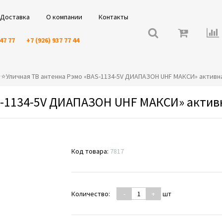
Доставка
О компании
Контакты
 47 77
+7 (926) 937 77 44
️⭐️⭐️Уличная ТВ антенна Рэмо «BAS-1134-5V ДИАПАЗОН UHF МАКСИ» актив
S-1134-5V ДИАПАЗОН UHF МАКСИ» актив
Код товара:
7817
Количество:
-
+
шт