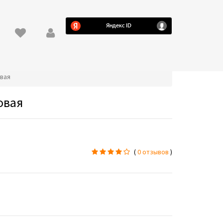
овая
овая
(
0 отзывов
)