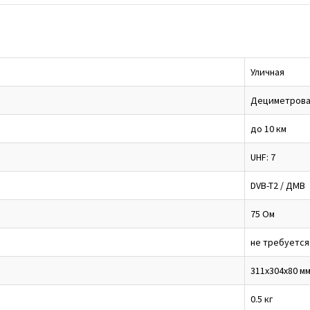
Уличная
Дециметрова
до 10 км
UHF: 7
DVB-T2 / ДМВ
75 Ом
не требуется
311x304x80 м
0.5 кг