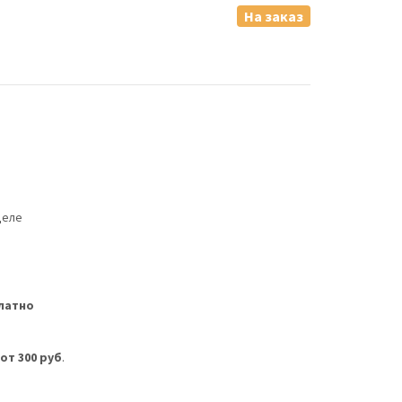
На заказ
деле
латно
м
от 300 руб
.