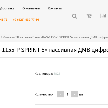
Доставка
О компании
Контакты
 47 77
+7 (926) 937 77 44
️⭐️⭐️Уличная ТВ антенна Рэмо «BAS-1155-P SPRINT 5» пассивная ДМВ цифр
-1155-P SPRINT 5» пассивная ДМВ цифр
Код товара:
7823
Количество:
-
+
шт