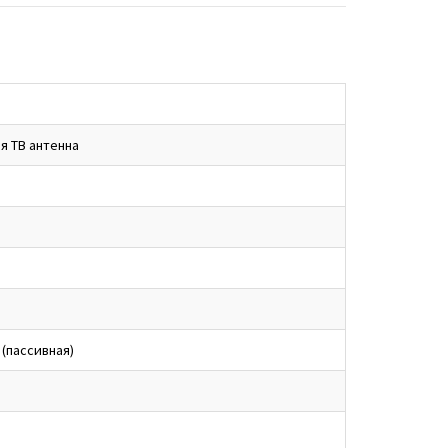
я ТВ антенна
 (пассивная)
м