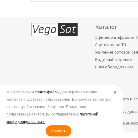
Каталог
Эфирное цифровое Т
Спутниковое ТВ
Усиление сотовой св
Видеонаблюдение
HDMI оборудование
Мы используем
© 2006-2026.
cookie-файлы
для персонализации
✖️
Все права защищены. Интернет-магазин эфирного и с
контента и удобства пользователей. Вы можете запретить
их в настройках своего браузера. Продолжая
Политика в отношении обработки персональных данн
пользоваться сайтом, вы соглашаетесь с
политикой
конфиденциальности
Согласие на обработку данных метрическими програм
.
Принять