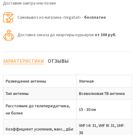
Доставим завтра или позже
Самовывоз из магазина «VegaSat» -
бесплатно
Доставка заказа до квартиры курьером
от 300 руб
.
ХАРАКТЕРИСТИКИ
ОТЗЫВЫ
Размещение антенны
Уличная
Тип антенны
Всеволновая ТВ антенна
Расстояние до телепередатчика,
15 - 30 км
не более
VHF I-II: 31, VHF III: 31, UHF:
Коэффициент усиления, макс., дБи
38