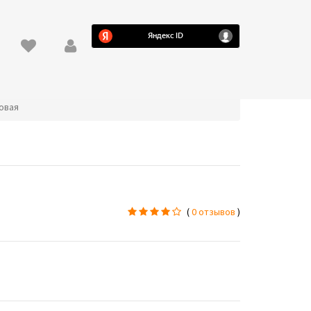
ровая
(
0 отзывов
)