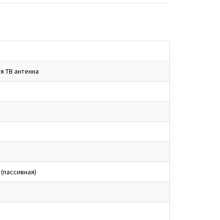
я ТВ антенна
 (пассивная)
м