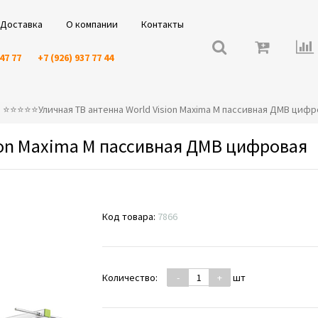
Доставка
О компании
Контакты
 47 77
+7 (926) 937 77 44
⭐️⭐️⭐️⭐️⭐️Уличная ТВ антенна World Vision Maxima M пассивная ДМВ циф
sion Maxima M пассивная ДМВ цифровая
Код товара:
7866
Количество:
-
+
шт