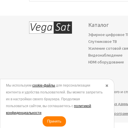
Каталог
Эфирное цифровое Т
Спутниковое ТВ
Усиление сотовой св
Видеонаблюдение
HDMI оборудование
Мы используем
© 2006-2026.
cookie-файлы
для персонализации
✖️
Все права защищены. Интернет-магазин эфирного и с
контента и удобства пользователей. Вы можете запретить
их в настройках своего браузера. Продолжая
Политика в отношении обработки персональных данн
пользоваться сайтом, вы соглашаетесь с
политикой
конфиденциальности
Согласие на обработку данных метрическими програм
.
Принять