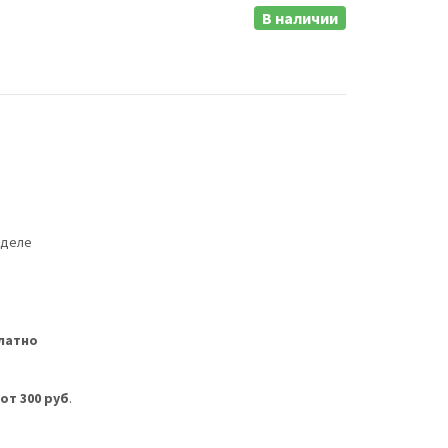
В наличии
еделе
латно
м
от 300 руб
.