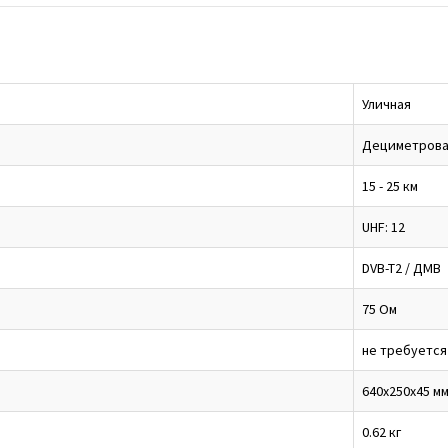
Уличная
Дециметрова
15 - 25 км
UHF: 12
DVB-T2 / ДМВ
75 Ом
не требуется
640х250х45 м
0.62 кг