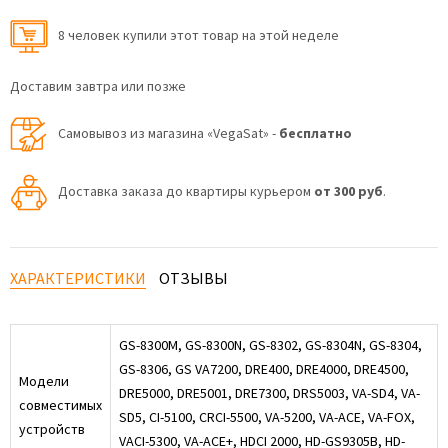
8 человек купили этот товар на этой неделе
Доставим завтра или позже
Самовывоз из магазина «VegaSat» -
бесплатно
Доставка заказа до квартиры курьером
от 300 руб
.
ХАРАКТЕРИСТИКИ
ОТЗЫВЫ
GS-8300M, GS-8300N, GS-8302, GS-8304N, GS-8304,
GS-8306, GS VA7200, DRE400, DRE4000, DRE4500,
Модели
DRE5000, DRE5001, DRE7300, DRS5003, VA-SD4, VA-
совместимых
SD5, CI-5100, CRCI-5500, VA-5200, VA-ACE, VA-FOX,
устройств
VACI-5300, VA-ACE+, HDCI 2000, HD-GS9305B, HD-