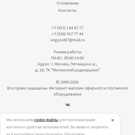
О компании
Контакты
+7 (915) 144 47 77
+7 (926) 937 77 44
vegasat87@mail.ru
Режим работы
ПН-ВС: 09:00-19:00
Адрес: г. Москва, Пятницкое ш.,
д. 18, ТК "Митинский радиорынок"
© 2006-2026.
Все права защищены. Интернет-магазин эфирного и спутникого
оборудования
Политика в отношении обработки персональных данных
Мы используем
cookie-файлы
для персонализации
✖️
контента и удобства пользователей. Вы можете запретить
Согласие на обработку персональных данных
их в настройках своего браузера. Продолжая