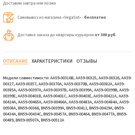
Доставим завтра или позже
Самовывоз из магазина «VegaSat» -
бесплатно
Доставка заказа до квартиры курьером
от 300 руб
.
ОПИСАНИЕ
ХАРАКТЕРИСТИКИ
ОТЗЫВЫ
Модели совместимости: AA59-00316B, AA59-00325, AA59-00326, AA59-
00327, AA59-00357, AA59-00370A, AA59-00370B, AA59-00382A, AA59-
00385A, AA59-00397A, AA59-00397B, AA59-00399A, AA59-00399B, AA59-
00399E, AA59-00401B, AA59-00401C, AA59-00403E, AA59-00421A, AA59-
00424A, AA59-00465A, AA59-00466A, AA59-00483A, AA59-00484A, AA59-
00508A, BN59-00366, BN59-00399A, BN59-00412, BN59-00429A, BN59-
00434A, BN59-00434C, BN59-00457A, BN59-00464, BN59-00477A, BN59-
00489, BN59-00507A, BN59-00512A