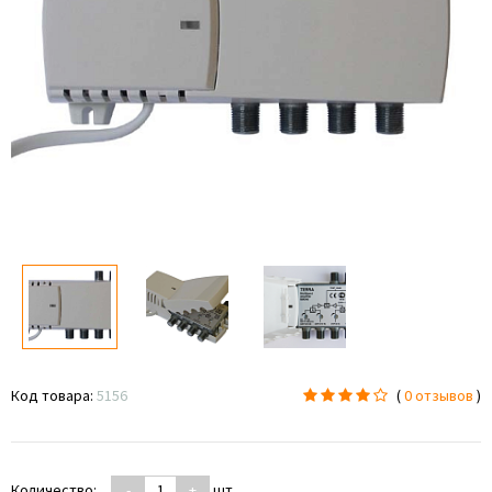
Код товара:
5156
(
0 отзывов
)
Количество:
-
+
шт