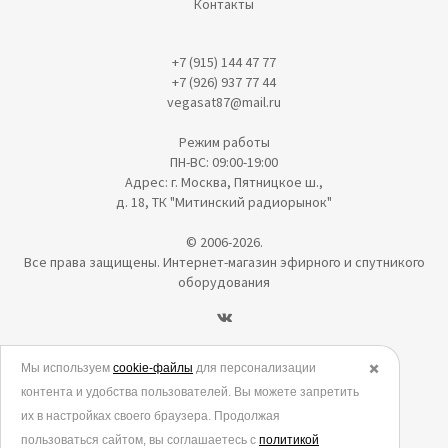
Контакты
+7 (915) 144 47 77
+7 (926) 937 77 44
vegasat87@mail.ru
Режим работы
ПН-ВС: 09:00-19:00
Адрес: г. Москва, Пятницкое ш.,
д. 18, ТК "Митинский радиорынок"
© 2006-2026.
Все права защищены. Интернет-магазин эфирного и спутникого
оборудования
Политика в отношении обработки персональных данных
Мы используем
cookie-файлы
для персонализации
✖️
контента и удобства пользователей. Вы можете запретить
Согласие на обработку персональных данных
их в настройках своего браузера. Продолжая
Согласие на обработку данных метрическими программами
пользоваться сайтом, вы соглашаетесь с
политикой