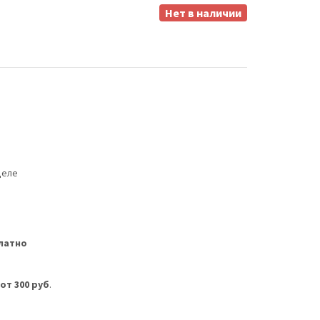
Нет в наличии
деле
латно
м
от 300 руб
.