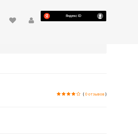
(
0 отзывов
)