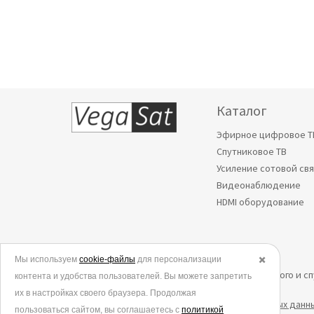
Каталог
Эфирное цифровое Т
Спутниковое ТВ
Усиление сотовой св
Видеонаблюдение
HDMI оборудование
Мы используем
© 2006-2026.
cookie-файлы
для персонализации
✖️
Все права защищены. Интернет-магазин эфирного и с
контента и удобства пользователей. Вы можете запретить
их в настройках своего браузера. Продолжая
Политика в отношении обработки персональных данн
пользоваться сайтом, вы соглашаетесь с
политикой