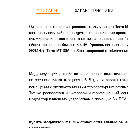
ОПИСАНИЕ
ХАРАКТЕРИСТИКИ
Однополосные перенастраиваемые модуляторы
Terra 
коаксиальному кабелю на другие телевизионные приемн
суммирования высокочастотных сигналов составляет 4
общих потерях не больше 3,5 dB. Уровень сигнала полу
862MHz).
Terra MT 30А
снабжен кварцевой стабилизацие
Модулирующее устройство выполнено в виде цельного
встроенного блока (мощность 6 Вт), для работы кот
помещении с эксплуатационным температурным режимо
Тут же расположен и цифровой информационный монит
модулятор к внешним устройствам с помощью 3-х RCA-разъ
Купить модулятор MT 30А
станет оптимальным решен