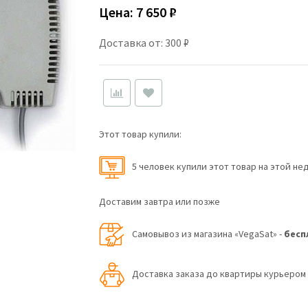
Цена:
7 650 ₽
Доставка от: 300 ₽
Этот товар купили:
5 человек купили этот товар на этой не
Доставим завтра или позже
Самовывоз из магазина «VegaSat» -
бесп
Доставка заказа до квартиры курьеро