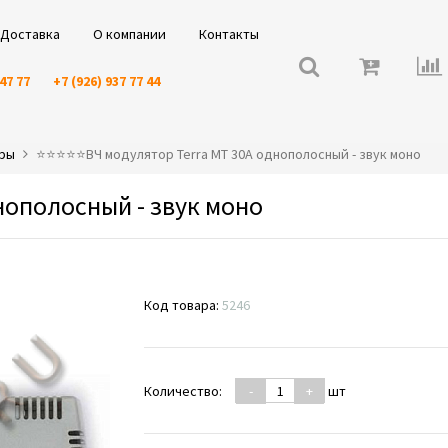
Доставка
О компании
Контакты
 47 77
+7 (926) 937 77 44
оры
⭐️⭐️⭐️⭐️⭐️ВЧ модулятор Terra MT 30A однополосный - звук моно
нополосный - звук моно
Код товара:
5246
Количество:
-
+
шт