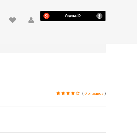
(
0 отзывов
)