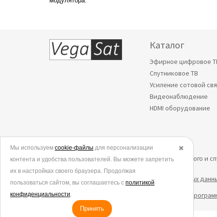
модулятора.
Каталог
Эфирное цифровое Т
Спутниковое ТВ
Усиление сотовой св
Видеонаблюдение
HDMI оборудование
Мы используем
cookie-файлы
для персонализации
✖️
© 2006-2026.
Все права защищены. Интернет-магазин эфирного и с
контента и удобства пользователей. Вы можете запретить
их в настройках своего браузера. Продолжая
Политика в отношении обработки персональных данн
пользоваться сайтом, вы соглашаетесь с
политикой
конфиденциальности
.
Согласие на обработку данных метрическими програм
Принять