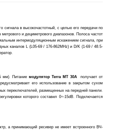
о сигнала в высокочастотный, с целью его передачи по
 метрового и дециметрового диапазонов. Полоса частот
имальным интермодуляционным искажением сигнала, при
х каналов L (L05-69 / 176-862MHz) и D/K (1-69 / 48.5-
ератор.
5 мм). Питание
модулятор Terra MT 30А
получает от
предусматривает его использование в закрытом сухом
ных переключателей, размещенных на передней панели.
егулировки которого составил 0÷-15dB. Подключается
ктр, а принимающий ресивер не имеет встроенного ВЧ-