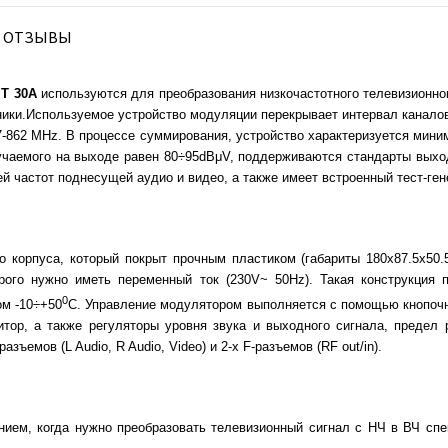
ОТЗЫВЫ
MT 30А
используются для преобразования низкочастотного телевизионног
ики.Используемое устройство модуляции перекрывает интервал каналов
7-862 MHz. В процессе суммирования, устройство характеризуется мин
чаемого на выходе равен 80÷95dBμV, поддерживаются стандарты выходны
й частот поднесущей аудио и видео, а также имеет встроенный тест-ген
 корпуса, который покрыт прочным пластиком (габариты 180x87.5x50.
орого нужно иметь переменный ток (230V~ 50Hz). Такая конструкция 
0
м -10÷+50
С. Управление модулятором выполняется с помощью кнопоч
ор, а также регуляторы уровня звука и выходного сигнала, предел р
емов (L Audio, R Audio, Video) и 2-х F-разъемов (RF out/in).
ием, когда нужно преобразовать телевизионный сигнал с НЧ в ВЧ спе