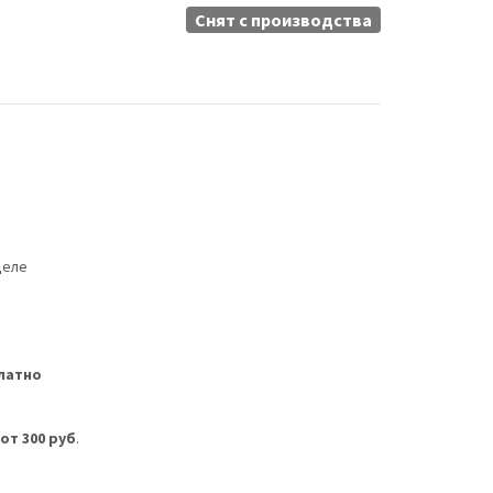
Снят c производства
деле
латно
м
от 300 руб
.