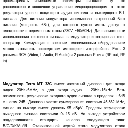
просматривать изменяемые параметры сигналов. Тут же
расположено и кнопочное управление микропроцессором, а также
регуляторы уровня входящего аудио сигнала и выходящего ВЧ-
сигнала. Для питания модулятора использован встроенный блок
питания (мощность 6Вт), для которого нужно иметь доступ к
электросети с переменным током (230V, ~50/60Hz). Для возможности
использования тестового сигнала, в модулятор интегрирован тест-
генератор. Коммутацию с внешним телевизионным оборудованием
можно выполнить посредством имеющихся интерфейсов. Есть 3
разъема RCA (Video, L Audio, R Audio) и 2 разъема F-типа (RF out, RF
in).
Модулятор
Terra MT 32С
имеет частотный диапазон для входа
видео 20Hz÷6MHz, а для входа аудио – 20Hz÷15kHz. Есть
возможность регулировки входного аудио сигнала в пределах ± 6dB
с шагом 2dB. Диапазон частот суммирования составил 45-862 MHz,
сигнал на выходе имеет уровень 95 dBµV. Пределы регулировки
выходного сигнала составили 0÷-15 dB. На выходе устройством
поддерживаются стандарты каналов следующего типа:
B/G/D/K/Au/I/L. Отличительной чертой этого модулятора стала