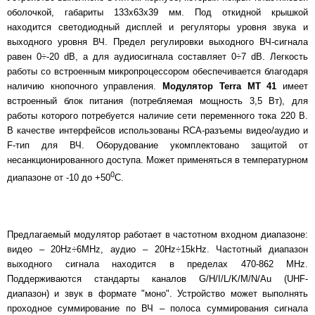
оболочкой, габариты 133х63х39 мм. Под откидной крышкой
находится светодиодный дисплей и регуляторы уровня звука и
выходного уровня ВЧ. Предел регулировки выходного ВЧ-сигнала
равен 0÷-20 dB, а для аудиосигнала составляет 0÷7 dB. Легкость
работы со встроенным микропроцессором обеспечивается благодаря
наличию кнопочного управления.
Модулятор
Terra MT 41
имеет
встроенный блок питания (потребляемая мощность 3,5 Вт), для
работы которого потребуется наличие сети переменного тока 220 В.
В качестве интерфейсов использованы RCA-разъемы видео/аудио и
F-тип для ВЧ. Оборудование укомплектовано защитой от
несанкционированного доступа. Может применяться в температурном
0
диапазоне от -10 до +50
С.
Предлагаемый модулятор работает в частотном входном диапазоне:
видео – 20Hz÷6MHz, аудио – 20Hz÷15kHz. Частотный диапазон
выходного сигнала находится в пределах 470-862 MHz.
Поддерживаются стандарты каналов G/H/I/L/K/M/N/Au (UHF-
диапазон) и звук в формате "моно". Устройство может выполнять
проходное суммирование по ВЧ – полоса суммирования сигнала