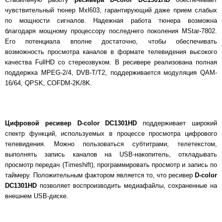
чувствительный тюнер Mxl603, гарантирующий даже прием слабых
по мощности сигналов. Надежная работа тюнера возможна
благодаря мощному процессору последнего поколения MStar-7802.
Его потенциала вполне достаточно, чтобы обеспечивать
возможность просмотра каналов в формате телевидения высокого
качества FullHD со стереозвуком. В ресивере реализована полная
поддержка MPEG-2/4, DVB-T/T2, поддерживается модуляция QAM-
16/64, QPSK, COFDM-2K/8K.
Цифровой ресивер
D-color DC1301HD
поддерживает широкий
спектр функций, используемых в процессе просмотра цифрового
телевидения. Можно пользоваться субтитрами, телетекстом,
выполнять запись каналов на USB-накопитель, откладывать
просмотр передач (Timeshift), программировать просмотр и запись по
таймеру. Положительным фактором является то, что ресивер
D-color
DC1301HD
позволяет воспроизводить медиафайлы, сохраненные на
внешнем USB-диске.