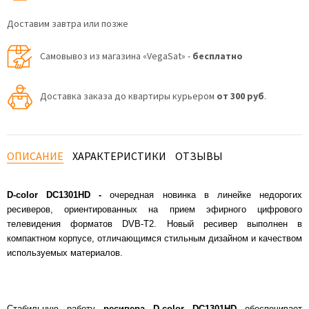
Доставим завтра или позже
Самовывоз из магазина «VegaSat» -
бесплатно
Доставка заказа до квартиры курьером
от 300 руб
.
ОПИСАНИЕ
ХАРАКТЕРИСТИКИ
ОТЗЫВЫ
D-color DC1301HD -
очередная новинка в линейке недорогих
ресиверов, ориентированных на прием эфирного цифрового
телевидения форматов DVB-T2. Новый ресивер выполнен в
компактном корпусе, отличающимся стильным дизайном и качеством
используемых материалов.
Стабильную работу
ресивера D-color DC1301HD
обеспечивает