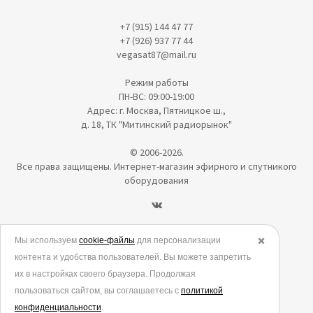
+7 (915) 144 47 77
+7 (926) 937 77 44
vegasat87@mail.ru
Режим работы
ПН-ВС: 09:00-19:00
Адрес: г. Москва, Пятницкое ш.,
д. 18, ТК "Митинский радиорынок"
© 2006-2026.
Все права защищены. Интернет-магазин эфирного и спутникого
оборудования
Политика в отношении обработки персональных данных
Мы используем
cookie-файлы
для персонализации
✖️
контента и удобства пользователей. Вы можете запретить
Согласие на обработку персональных данных
их в настройках своего браузера. Продолжая
Согласие на обработку данных метрическими программами
пользоваться сайтом, вы соглашаетесь с
политикой
Политика использования cookies
конфиденциальности
.