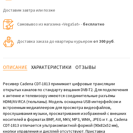
Доставим завтра или позже
Самовывоз из магазина «VegaSat» -
бесплатно
Доставка заказа до квартиры курьером
от 300 руб
.
ОПИСАНИЕ
ХАРАКТЕРИСТИКИ
ОТЗЫВЫ
Ресивер Cadena CDT-1813 принимает цифровые трансляции
открытых каналов по стандарту вещания DVB-T2. Для подключения
к антенне и телевизору имеются соединительные разъёмы
HDMI/AV-RCA (тюльпаны). Модель оснащена USB-интерфейсом и
встроенным медиаплеером для просмотра видеофайлов,
прослушивания музыки, просматривания изображений с внешних
носителей в форматах BMP, AVI, MKV, MP3, WMA, JPEG и т. д. Cadena
CDT-1813 отличается ультракомпактной формой (90х82х52 мм),
кнопки управления и дисплей отсутствуют. Приставка