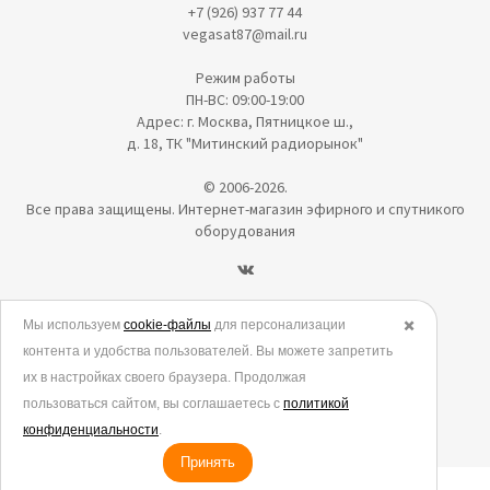
+7 (926) 937 77 44
vegasat87@mail.ru
Режим работы
ПН-ВС: 09:00-19:00
Адрес: г. Москва, Пятницкое ш.,
д. 18, ТК "Митинский радиорынок"
© 2006-2026.
Все права защищены. Интернет-магазин эфирного и спутникого
оборудования
Политика в отношении обработки персональных данных
Мы используем
cookie-файлы
для персонализации
✖️
контента и удобства пользователей. Вы можете запретить
Согласие на обработку персональных данных
их в настройках своего браузера. Продолжая
Согласие на обработку данных метрическими программами
пользоваться сайтом, вы соглашаетесь с
политикой
Политика использования cookies
конфиденциальности
.
Принять