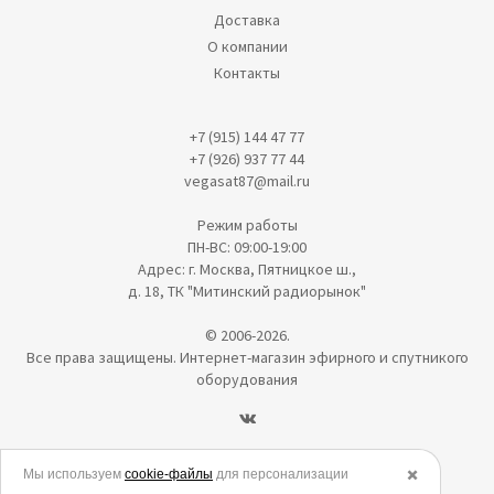
Доставка
О компании
Контакты
+7 (915) 144 47 77
+7 (926) 937 77 44
vegasat87@mail.ru
Режим работы
ПН-ВС: 09:00-19:00
Адрес: г. Москва, Пятницкое ш.,
д. 18, ТК "Митинский радиорынок"
© 2006-2026.
Все права защищены. Интернет-магазин эфирного и спутникого
оборудования
Политика в отношении обработки персональных данных
Мы используем
cookie-файлы
для персонализации
✖️