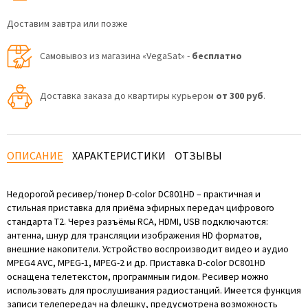
Доставим завтра или позже
Самовывоз из магазина «VegaSat» -
бесплатно
Доставка заказа до квартиры курьером
от 300 руб
.
ОПИСАНИЕ
ХАРАКТЕРИСТИКИ
ОТЗЫВЫ
Недорогой ресивер/тюнер D-color DC801HD – практичная и
стильная приставка для приёма эфирных передач цифрового
стандарта T2. Через разъёмы RCA, HDMI, USB подключаются:
антенна, шнур для трансляции изображения HD форматов,
внешние накопители. Устройство воспроизводит видео и аудио
MPEG4 AVC, MPEG-1, MPEG-2 и др. Приставка D-color DC801HD
оснащена телетекстом, программным гидом. Ресивер можно
использовать для прослушивания радиостанций. Имеется функция
записи телепередач на флешку, предусмотрена возможность