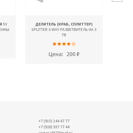
Я
5V
ДЕЛИТЕЛЬ (КРАБ, СПЛИТТЕР)
КРОНШ
ТЕННЫ
SPLITTER 3-WAY РАЗВЕТВИТЕЛЬ НА 3
ВЫ
ТВ
Цена:
200 ₽
+7 (915) 144 47 77
+7 (926) 937 77 44
vegasat87@mail.ru