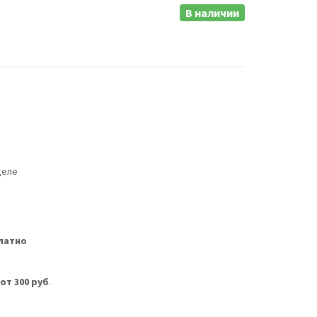
В наличии
деле
латно
м
от 300 руб
.