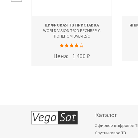
 75 ОМ
ЦИФРОВАЯ ТВ ПРИСТАВКА
ИНЖ
ТР)
WORLD VISION T62D РЕСИВЕР С
ННЫЙ
ТЮНЕРОМ DVB-T2/C
Цена:
1 400 ₽
Каталог
Эфирное цифровое Т
Спутниковое ТВ