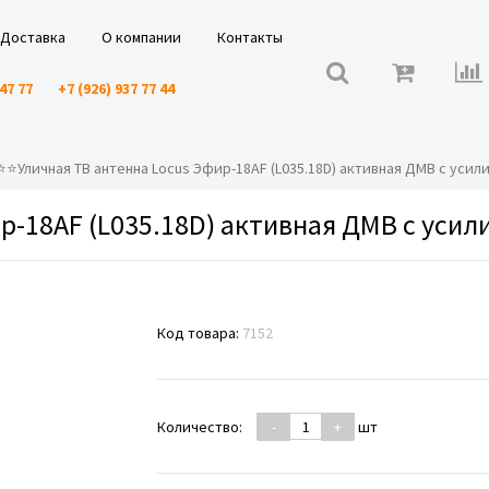
Доставка
О компании
Контакты
 47 77
+7 (926) 937 77 44
️⭐️⭐️Уличная ТВ антенна Locus Эфир-18AF (L035.18D) активная ДМВ с уси
р-18AF (L035.18D) активная ДМВ с усил
Код товара:
7152
Количество:
-
+
шт