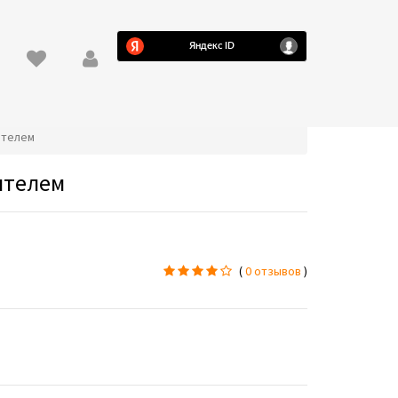
лителем
ителем
(
0 отзывов
)