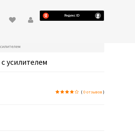
 усилителем
 с усилителем
(
0 отзывов
)