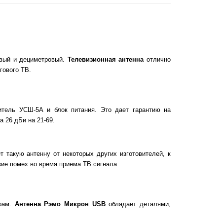
овый и дециметровый.
Телевизионная антенна
отлично
гового ТВ.
итель УСШ-5А и блок питания. Это дает гарантию на
а 26 дБи на 21-69.
 такую антенну от некоторых других изготовителей, к
вие помех во время приема ТВ сигнала.
трам.
Антенна Рэмо Микрон
USB
обладает деталями,