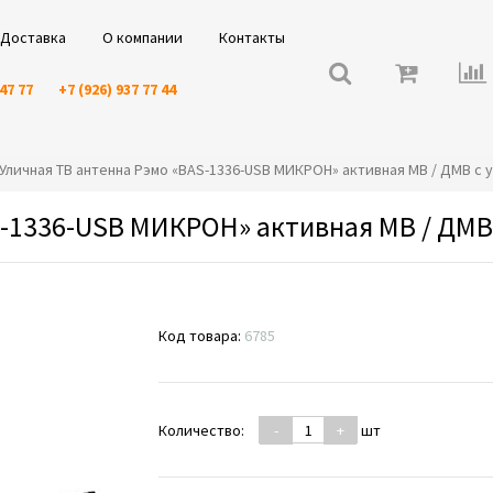
Доставка
О компании
Контакты
 47 77
+7 (926) 937 77 44
️⭐️Уличная ТВ антенна Рэмо «BAS-1336-USB МИКРОН» активная МВ / ДМВ с
S-1336-USB МИКРОН» активная МВ / ДМВ
Код товара:
6785
Количество:
-
+
шт