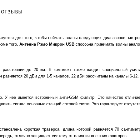
ОТЗЫВЫ
льзуется для того, чтобы поймать волны следующих диапазонов: метр
оме того,
Антенна Рэмо Микрон
USB
способна принимать волны анало
а расстоянии до 20 км. В комплект также входит специальный усил
 равняется 20 дБи для 1-5 каналов, 22 дБи рассчитаны на каналы 6-12, 
. У нее имеется встроенный анти-GSM фильтр. Это качество отличает
давить сигнал основных станций сотовой связи. Это гарантирует отсутст
становлена короткая траверса, длина которой равняется 70 сантиме
очередь, отлично защищает систему от влияния внешних факторов.