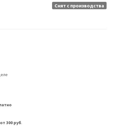
Снят c производства
деле
латно
м
от 300 руб
.