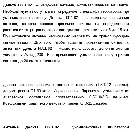
Дельта Н311.02
– наружная антенна, устанавливаемая на мачте.
Необходимую высоту мачты определяет ландшафт территории, где
устанавливают антенну. Дельта Н311.02 - всеволновая пассивная
антенна, которая хорошо принимает сигнал на определенном
расстоянии от ретранслятора, оно должно составлять от 5 до 15 км.
При установке антенну необходимо направить на транслирующую
сигнал вышку. Для того, чтобы усилить принимаемый сигнал, с
антенной
Дельта Н311.02
можно использовать дополнительный
усилитель Алкад-200. Его применение увеличивает зону приема
сигнала до 20 км от телевышки.
Данная антенна принимает сигнал в метровом (1-5/6-12 каналы),
дециметровом (21-69 каналы) диапазонах. Параметры усиления этих
диапазонов составляют соответственно 0.5/1.0/8.5 децибел.
Коэффициент защитного действия равен 0/ 0/12 децибел.
Антенна
Дельта Н311.02
укомплектована вибратором