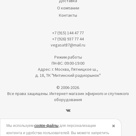
Доставка
О компании
Контакты
+7 (915) 144 47 77
+7 (926) 937 77 44
vegasat87@mail.ru
Режим работы
ПН-ВС: 09:00-19:00
Адрес: г. Москва, Пятницкое ш.,
д. 18, ТК "Митинский радиорынок"
© 2006-2026.
Все права защищены. Интернет-магазин эфирного и спутникого
оборудования
Политика в отношении обработки персональных данных
Мы используем
cookie-файлы
для персонализации
✖️
контента и удобства пользователей. Вы можете запретить
Согласие на обработку персональных данных