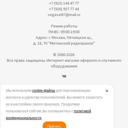
+7 (915) 144 47 77
+7 (926) 937 77 44
vegasat87@mail.ru
Режим работы
ПН-ВС: 09:00-19:00
Адрес: г. Москва, Пятницкое ш.,
д. 18, ТК "Митинский радиорынок"
© 2006-2026.
Все права защищены. Интернет-магазин эфирного и спутникого
оборудования
Политика в отношении обработки персональных данных
Мы используем
cookie-файлы
для персонализации
✖️
контента и удобства пользователей. Вы можете запретить
Согласие на обработку персональных данных
их в настройках своего браузера. Продолжая
Согласие на обработку данных метрическими программами
пользоваться сайтом, вы соглашаетесь с
политикой
Политика использования cookies
конфиденциальности
.
Принять