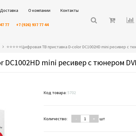
Доставка
О компании
Контакты
 47 77
+7 (926) 937 77 44
⭐️⭐️⭐️⭐️⭐️Цифровая ТВ приставка D-color DC1002HD mini ресивер с т
r DC1002HD mini ресивер с тюнером DV
Код товара:
5702
Количество:
-
+
шт