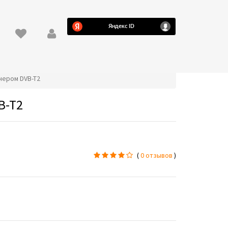
юнером DVB-T2
B-T2
(
0 отзывов
)