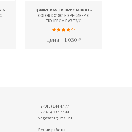
А
D-
ЦИФРОВАЯ ТВ ПРИСТАВКА
D-
ЦИФР
С
COLOR DC1801HD РЕСИВЕР С
COL
ТЮНЕРОМ DVB-T2/C
Цена:
1 030 ₽
+7 (915) 144 47 77
+7 (926) 937 77 44
vegasat87@mail.ru
Режим работы