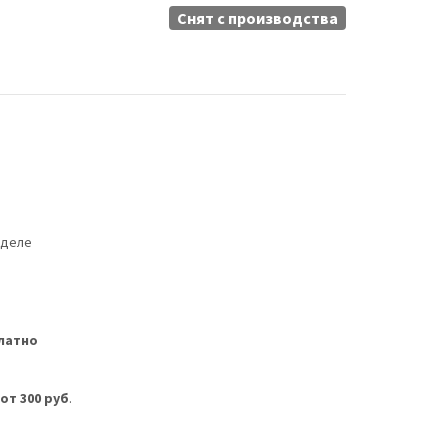
Снят c производства
еделе
латно
м
от 300 руб
.