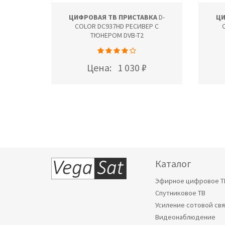
ВКА
D-
ЦИФРОВАЯ ТВ ПРИСТАВКА
D-
ЦИ
ЕР С
COLOR DC937HD РЕСИВЕР С
ТЮНЕРОМ DVB-T2
Цена:
1 030 ₽
Каталог
Эфирное цифровое Т
Спутниковое ТВ
Усиление сотовой св
Видеонаблюдение