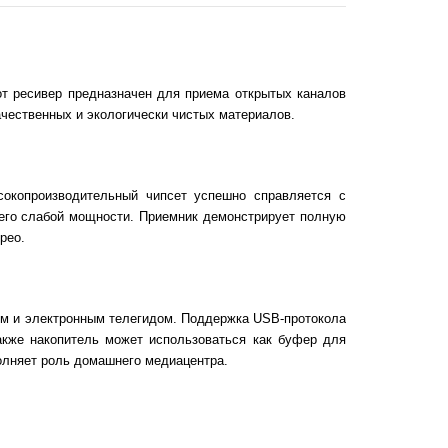
от ресивер предназначен для приема открытых каналов
чественных и экологически чистых материалов.
сокопроизводительный чипсет успешно справляется с
 его слабой мощности. Приемник демонстрирует полную
рео.
том и электронным телегидом. Поддержка USB-протокола
акже накопитель может использоваться как буфер для
лняет роль домашнего медиацентра.