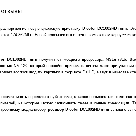
ОТЗЫВЫ
е распоряжение новую цифровую приставку
D-color DC1002HD mini
. Эт
стот 174-862МГц. Новый приемник выполнен в компактном корпусе из ка
olor DC1002HD mini
получил от мощного процессора MStar-7816. Вы
остью NM-120, который способен принимать сигнал даже при условии
ляет воспроизводить картинку в формате FullHD, а звук в качестве сте
просматривать передачи с субтитрами, а также пользоваться телетекс
пителей, на которые можно записывать телевизионные трансляции. Т
встроенному медиаплееру,
ресивер D-color DC1002HD mini
успешно выпо