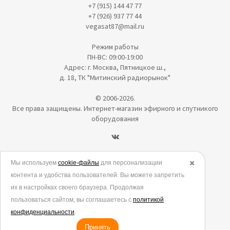
+7 (915) 144 47 77
+7 (926) 937 77 44
vegasat87@mail.ru
Режим работы
ПН-ВС: 09:00-19:00
Адрес: г. Москва, Пятницкое ш.,
д. 18, ТК "Митинский радиорынок"
© 2006-2026.
Все права защищены. Интернет-магазин эфирного и спутникого
оборудования
Политика в отношении обработки персональных данных
Мы используем
cookie-файлы
для персонализации
✖️
контента и удобства пользователей. Вы можете запретить
Согласие на обработку персональных данных
их в настройках своего браузера. Продолжая
Согласие на обработку данных метрическими программами
пользоваться сайтом, вы соглашаетесь с
политикой
Политика использования cookies
конфиденциальности
.
Принять